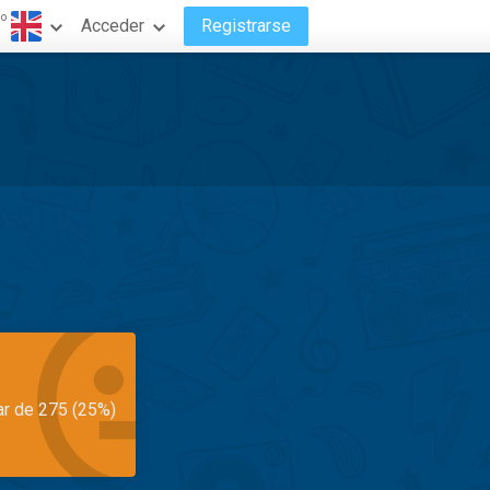
do
Acceder
Registrarse
ar de 275 (25%)