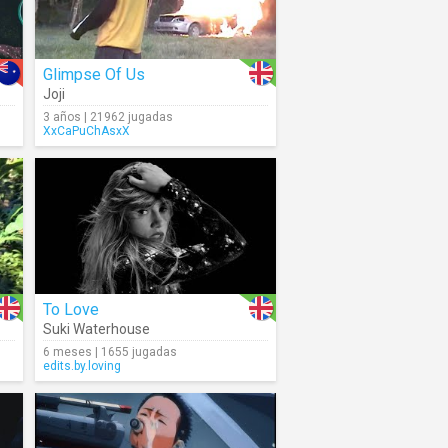
Glimpse Of Us
Joji
3 años | 21962 jugadas
XxCaPuChAsxX
To Love
Suki Waterhouse
6 meses | 1655 jugadas
edits.by.loving