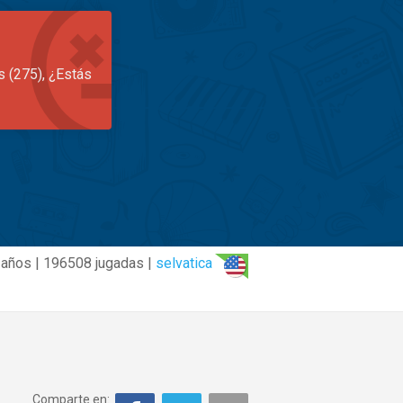
s (275), ¿Estás
 años | 196508 jugadas |
selvatica
Comparte en: