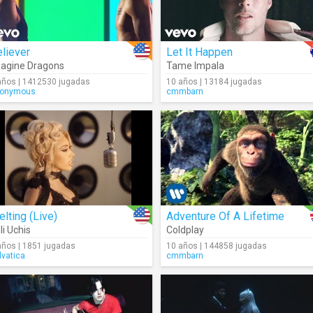
liever
Let It Happen
agine Dragons
Tame Impala
años | 1412530 jugadas
10 años | 13184 jugadas
onymous
cmmbarn
lting (Live)
Adventure Of A Lifetime
li Uchis
Coldplay
años | 1851 jugadas
10 años | 144858 jugadas
lvatica
cmmbarn