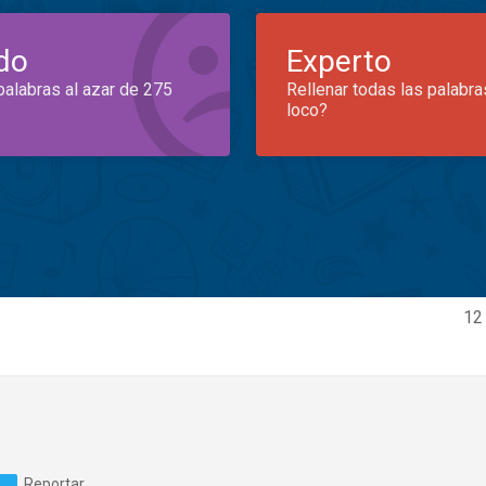
do
Experto
palabras al azar de 275
Rellenar todas las palabra
loco?
12
Reportar