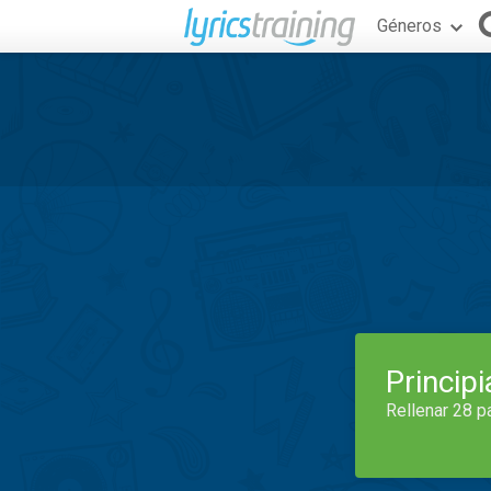
Géneros
Princip
Rellenar 28 p