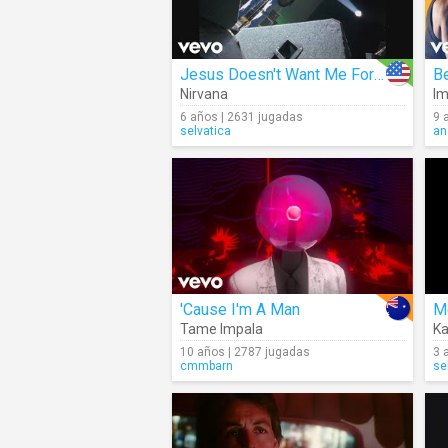
Jesus Doesn't Want Me For A Sunbeam (Live)
Be
Nirvana
Im
6 años | 2631 jugadas
9 
selvatica
an
'Cause I'm A Man
Me
Tame Impala
Ka
10 años | 2787 jugadas
3 
cmmbarn
se