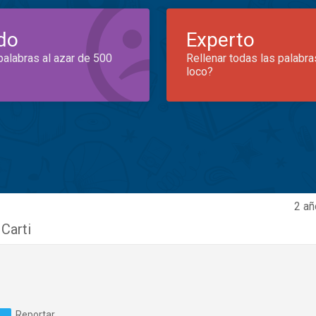
do
Experto
palabras al azar de 500
Rellenar todas las palabra
loco?
2 añ
 Carti
Reportar