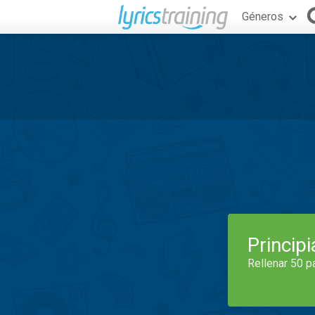
Géneros
Princip
Rellenar 50 p