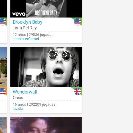
Brooklyn Baby
Lana Del Rey
12 años | 29536 jugadas
LannisterCersei
Wonderwall
Oasis
16 años | 202209 jugadas
lazslo