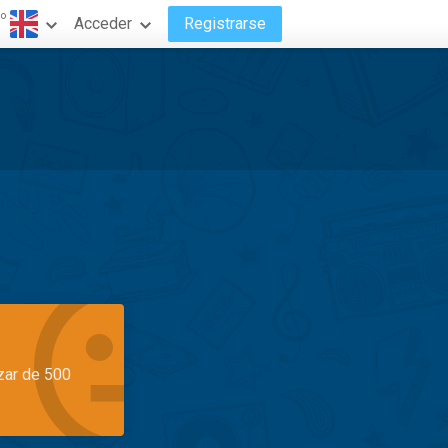
do
Acceder
Registrarse
azar de 500