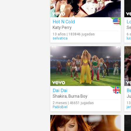
Hot N Cold
L
Katy Perry
S
13 años | 183846 jugadas
6 
selvatica
lu
Dai Dai
B
Shakira
,
Burna Boy
Ju
2 meses | 46651 jugadas
13
PabloBiel
je