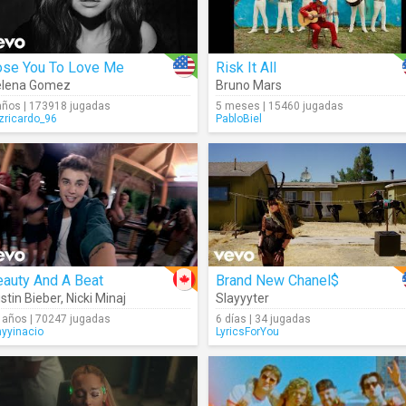
ose You To Love Me
Risk It All
elena Gomez
Bruno Mars
años | 173918 jugadas
5 meses | 15460 jugadas
izricardo_96
PabloBiel
eauty And A Beat
Brand New Chanel$
stin Bieber
,
Nicki Minaj
Slayyyter
 años | 70247 jugadas
6 días | 34 jugadas
nyyinacio
LyricsForYou