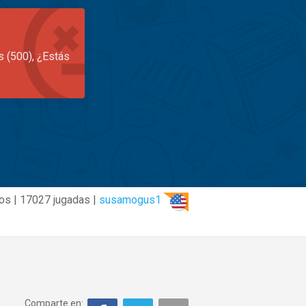
s (500), ¿Estás
os | 17027 jugadas |
susamogus1
Comparte en: