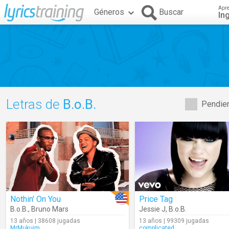
Apr
Géneros
Buscar
In
Letras de
B.o.B.
Pendien
Nothin' On You
Price Tag
B.o.B.
,
Bruno Mars
Jessie J
,
B.o.B.
13 años | 38608 jugadas
13 años | 99309 jugadas
MrMukuim
complicated