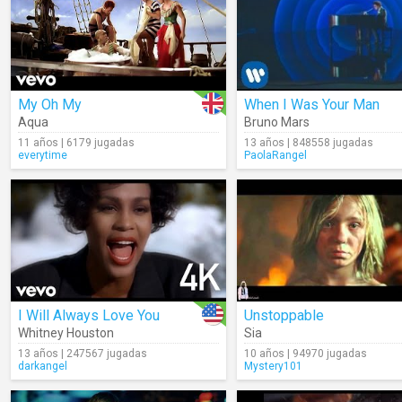
My Oh My
When I Was Your Man
Aqua
Bruno Mars
11 años | 6179 jugadas
13 años | 848558 jugadas
everytime
PaolaRangel
I Will Always Love You
Unstoppable
Whitney Houston
Sia
13 años | 247567 jugadas
10 años | 94970 jugadas
darkangel
Mystery101