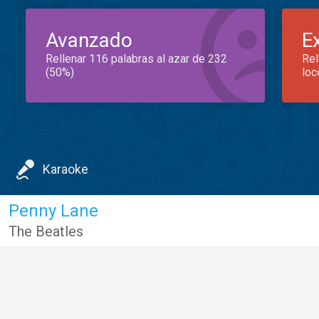
Avanzado
E
Rellenar 116 palabras al azar de 232
Rel
(50%)
loc
Karaoke
Penny Lane
The Beatles