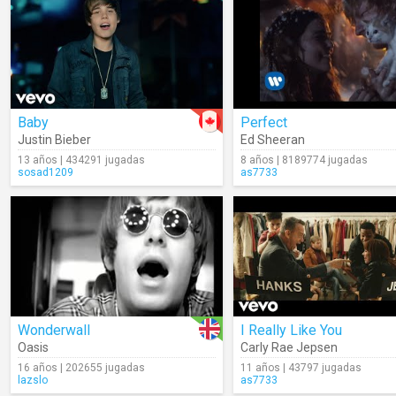
Baby
Perfect
Justin Bieber
Ed Sheeran
13 años | 434291 jugadas
8 años | 8189774 jugadas
sosad1209
as7733
Wonderwall
I Really Like You
Oasis
Carly Rae Jepsen
16 años | 202655 jugadas
11 años | 43797 jugadas
lazslo
as7733