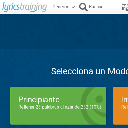
Apr
Géneros
Buscar
In
Selecciona un Mod
Principiante
I
Rellenar 23 palabras al azar de 232 (10%)
Rel