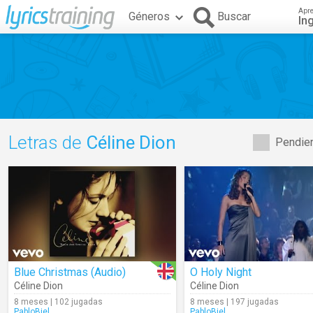
Apr
Géneros
Buscar
In
Letras de
Céline Dion
Pendien
Blue Christmas (Audio)
O Holy Night
Céline Dion
Céline Dion
8 meses | 102 jugadas
8 meses | 197 jugadas
PabloBiel
PabloBiel