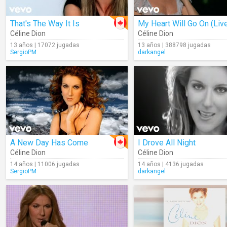
That's The Way It Is
My Heart Will Go On (Liv
Céline Dion
Céline Dion
13 años | 17072 jugadas
13 años | 388798 jugadas
SergioPM
darkangel
A New Day Has Come
I Drove All Night
Céline Dion
Céline Dion
14 años | 11006 jugadas
14 años | 4136 jugadas
SergioPM
darkangel