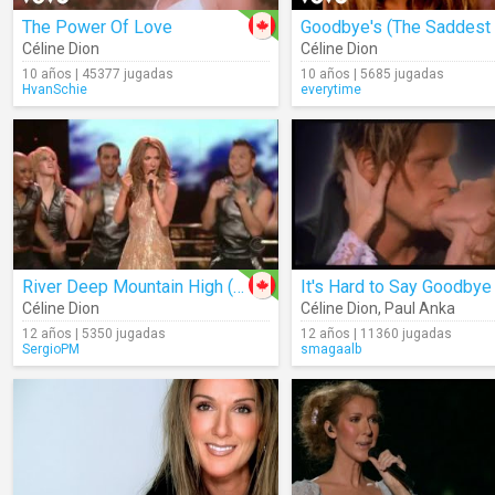
The Power Of Love
Céline Dion
Céline Dion
10 años | 45377 jugadas
10 años | 5685 jugadas
HvanSchie
everytime
River Deep Mountain High (Live)
It's Hard to Say Goodbye
Céline Dion
Céline Dion
,
Paul Anka
12 años | 5350 jugadas
12 años | 11360 jugadas
SergioPM
smagaalb