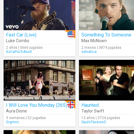
Fast Car (Live)
Something To Someone
Luke Combs
Max McNown
2 años | 5666 jugadas
2 meses | 3874 jugadas
XxCaPuChAsxX
selvatica
I Will Love You Monday (365)
Haunted
Aura Dione
Taylor Swift
3 semanas | 52 jugadas
13 años | 3734 jugadas
Grgmnz
SauloTavaresS