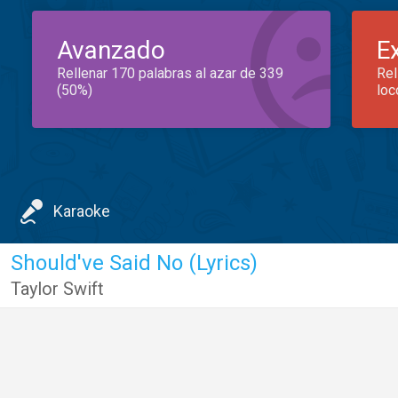
Avanzado
E
Rellenar 170 palabras al azar de 339
Rel
(50%)
loc
Karaoke
Should've Said No (Lyrics)
Taylor Swift