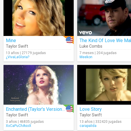
Mine
The Kind Of Love We Ma
Taylor Swift
Luke Combs
13 años | 27179 jugadas
7 meses | 204 jugadas
¿VivaLaGloria?
Meekon
Enchanted (Taylor's Version) (Lyrics)
Love Story
Taylor Swift
Taylor Swift
3 años | 46835 jugadas
13 años | 332420 jugadas
XxCaPuChAsxX
carapalida