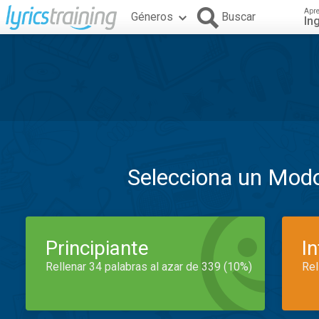
Apr
Géneros
Buscar
In
Selecciona un Mod
Principiante
I
Rellenar 34 palabras al azar de 339 (10%)
Rel