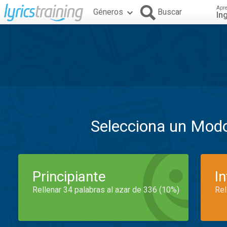
Apr
Géneros
Buscar
In
Selecciona un Mod
Principiante
I
Rellenar 34 palabras al azar de 336 (10%)
Rel