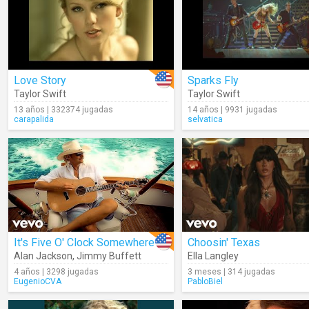
Love Story
Sparks Fly
Taylor Swift
Taylor Swift
13 años | 332374 jugadas
14 años | 9931 jugadas
carapalida
selvatica
It's Five O' Clock Somewhere
Choosin' Texas
Alan Jackson
,
Jimmy Buffett
Ella Langley
4 años | 3298 jugadas
3 meses | 314 jugadas
EugenioCVA
PabloBiel