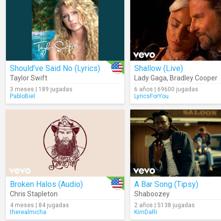
Should've Said No (Lyrics)
Shallow (Live)
Taylor Swift
Lady Gaga
,
Bradley Cooper
3 meses | 189 jugadas
6 años | 69600 jugadas
PabloBiel
LyricsForYou
Broken Halos (Audio)
A Bar Song (Tipsy)
Chris Stapleton
Shaboozey
4 meses | 84 jugadas
2 años | 5138 jugadas
therealmicha
KimDaRi