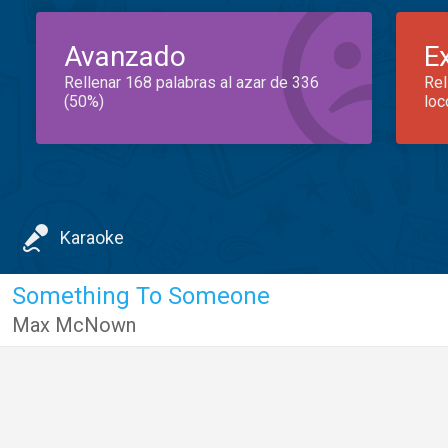
Avanzado
E
Rellenar 168 palabras al azar de 336
Rel
(50%)
loc
Karaoke
Something To Someone
Max McNown