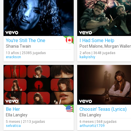
You're Still The One
I Had Some Help
Shania Twain
Post Malone
,
Morgan Walle
13 años | 25385 jugadas
2 años | 3648 jugadas
erackson
kaikyishiy
Be Her
Choosin' Texas (Lyrics)
Ella Langley
Ella Langley
5 meses | 2113 jugadas
6 meses | 568 jugadas
selvatica
arthurortiz1709