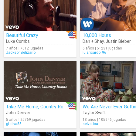
Beautiful Crazy
10,000 Hours
Luke Combs
Dan + Shay
,
Justin Bieber
7 años | 7612 jugadas
6 años | 51231 jugadas
JacksonBelizario
luizricardo_96
Take Me Home, Country Roads (Audio)
John Denver
Taylor Swift
5 años | 25769 jugadas
13 años | 105946 jugadas
gfsilva85
selvatica