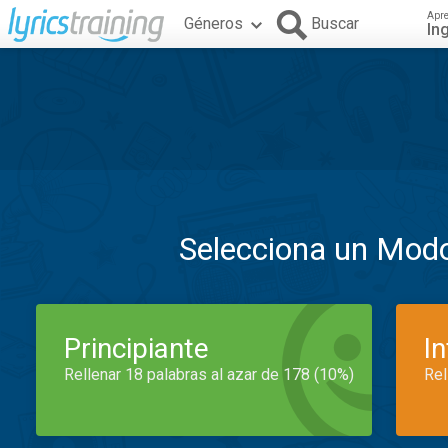
Apr
Géneros
Buscar
In
Selecciona un Mod
Principiante
I
Rellenar 18 palabras al azar de 178 (10%)
Rel