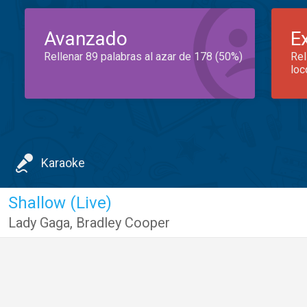
Avanzado
E
Rellenar 89 palabras al azar de 178 (50%)
Rel
loc
Karaoke
Shallow (Live)
Lady Gaga
,
Bradley Cooper