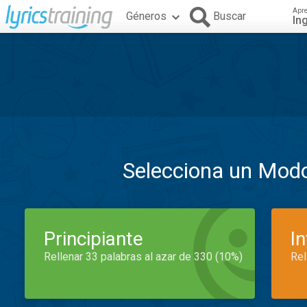
Apr
Géneros
Buscar
In
Selecciona un Mod
Principiante
I
Rellenar 33 palabras al azar de 330 (10%)
Rel