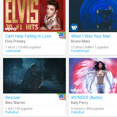
Can't Help Falling In Love
When I Was Your Man
Elvis Presley
Bruno Mars
7 años | 125456 jugadas
13 años | 848617 jugadas
Jankowiak
PaolaRangel
Rescuer
WONDER (Audio)
Alex Warren
Katy Perry
1 día | 195 jugadas
9 meses | 458 jugadas
PabloBiel
PabloBiel