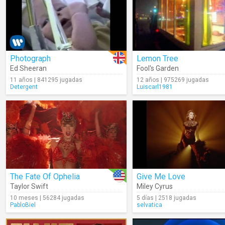
Photograph
Lemon Tree
Ed Sheeran
Fool's Garden
11 años | 841295 jugadas
12 años | 975269 jugadas
Detergent
Luiscarl1981
The Fate Of Ophelia
Give Me Love
Taylor Swift
Miley Cyrus
10 meses | 56284 jugadas
5 días | 2518 jugadas
PabloBiel
selvatica