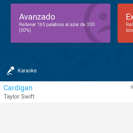
Avanzado
E
Rellenar 165 palabras al azar de 330
Rel
(50%)
loc
Karaoke
Cardigan
6
Taylor Swift