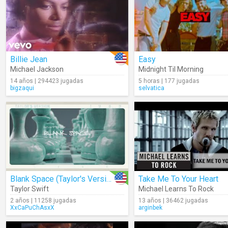
Billie Jean
Easy
Michael Jackson
Midnight Til Morning
14 años | 294423 jugadas
5 horas | 177 jugadas
bigzaqui
selvatica
Blank Space (Taylor's Version) (Lyrics)
Take Me To Your Heart
Taylor Swift
Michael Learns To Rock
2 años | 11258 jugadas
13 años | 36462 jugadas
XxCaPuChAsxX
arginbek