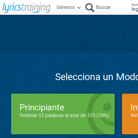
Apr
Géneros
Buscar
In
Selecciona un Mod
Principiante
I
Rellenar 33 palabras al azar de 333 (10%)
Rel