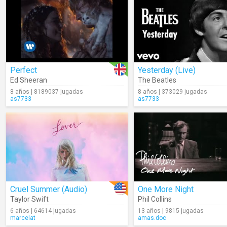
Perfect
Yesterday (Live)
Ed Sheeran
The Beatles
8 años | 8189037 jugadas
8 años | 373029 jugadas
as7733
as7733
Cruel Summer (Audio)
One More Night
Taylor Swift
Phil Collins
6 años | 64614 jugadas
13 años | 9815 jugadas
marcelat
amas.doc