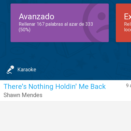
Avanzado
E
Rellenar 167 palabras al azar de 333
Rel
(50%)
loc
Karaoke
There's Nothing Holdin' Me Back
9 
Shawn Mendes