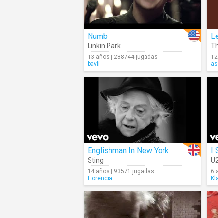
Numb
Le
Linkin Park
Th
13 años | 288744 jugadas
12
bavli
as
Englishman In New York
Sting
U
14 años | 93571 jugadas
6 
Florencia.
Kl