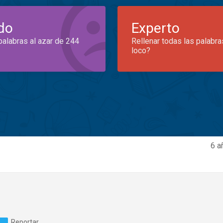
do
Experto
palabras al azar de 244
Rellenar todas las palabra
loco?
6 a
Reportar