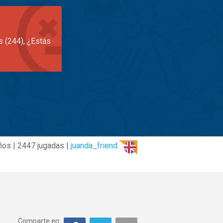
s (244), ¿Estás
ños | 2447 jugadas |
juanda_friend
Comparte en: