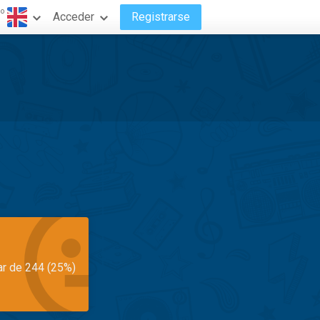
do
Acceder
Registrarse
ar de 244 (25%)