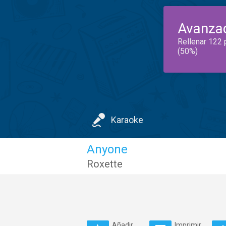
Avanza
Rellenar 122 
(50%)
Karaoke
Anyone
Roxette
Añadir
Imprimir