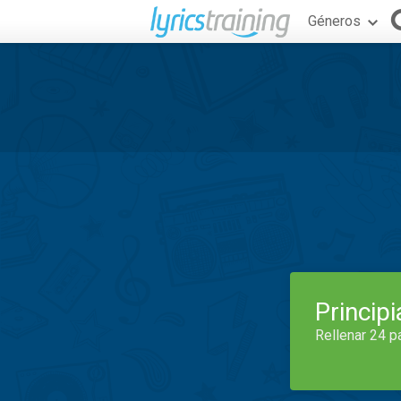
Géneros
Princip
Rellenar 24 p