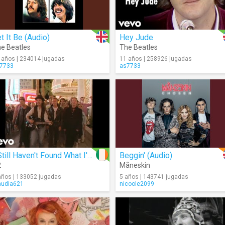
t It Be (Audio)
Hey Jude
e Beatles
The Beatles
 años | 234014 jugadas
11 años | 258926 jugadas
7733
as7733
I Still Haven't Found What I'm Looking For
Beggin' (Audio)
2
Måneskin
años | 133052 jugadas
5 años | 143741 jugadas
audia621
nicoole2099