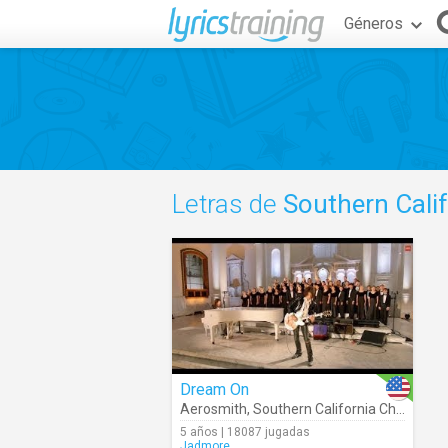
Géneros
Letras de
Southern Calif
Dream On
Aerosmith
,
Southern California Children's Chorus
5 años | 18087 jugadas
Jadmore