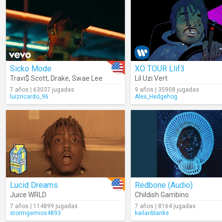
Sicko Mode
XO TOUR Llif3
Travi$ Scott
,
Drake
,
Swae Lee
Lil Uzi Vert
7 años | 63037 jugadas
9 años | 35908 jugadas
luizricardo_96
Alex_Hedgehog
Lucid Dreams
Redbone (Audio)
Juice WRLD
Childish Gambino
7 años | 114899 jugadas
7 años | 8164 jugadas
stormgemios4893
kailanblanks