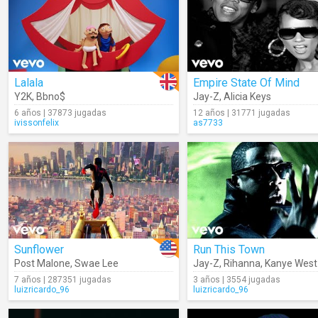
Lalala
Empire State Of Mind
Y2K
,
Bbno$
Jay-Z
,
Alicia Keys
6 años | 37873 jugadas
12 años | 31771 jugadas
ivissonfelix
as7733
Sunflower
Run This Town
Post Malone
,
Swae Lee
Jay-Z
,
Rihanna
,
Kanye West
7 años | 287351 jugadas
3 años | 3554 jugadas
luizricardo_96
luizricardo_96