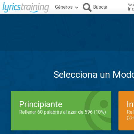
Apr
Géneros
Buscar
In
Selecciona un Mod
Principiante
I
Rellenar 60 palabras al azar de 596 (10%)
Rel
(25