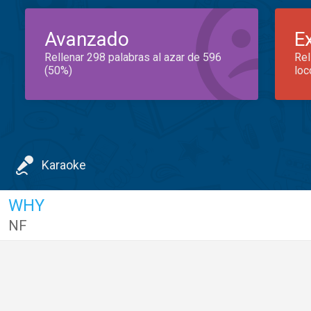
Avanzado
E
Rellenar 298 palabras al azar de 596
Rel
(50%)
loc
Karaoke
WHY
NF