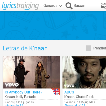
Apr
Géneros
Buscar
In
Letras de
K'naan
Pendien
Is Anybody Out There?
ABC's
K'naan
,
Nelly Furtado
K'naan
,
Chubb Rock
9 años | 1411 jugadas
14 años | 1195 jugadas
luizricardo_96
Alessandro.159