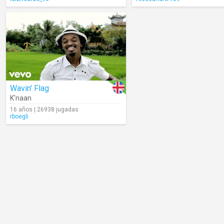
Wavin' Flag
K'naan
16 años | 26938 jugadas
rboegli