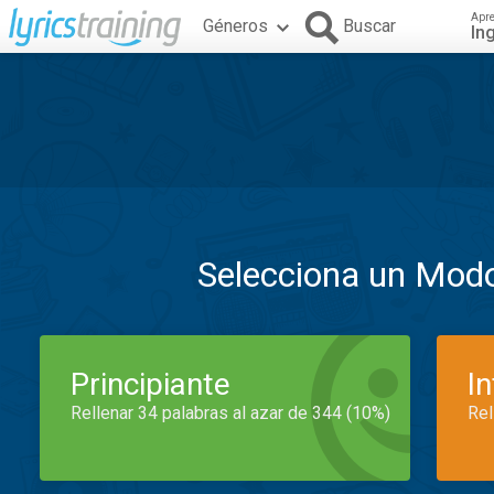
Apr
Géneros
Buscar
In
Selecciona un Mod
Principiante
I
Rellenar 34 palabras al azar de 344 (10%)
Rel