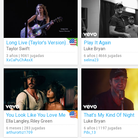
Long Live (Taylor's Version) (Lyrics)
Play It Again
Taylor Swift
Luke Bryan
3 años | 9061 jugadas
6 años | 4666 jugadas
XxCaPuChAsxX
selina23
You Look Like You Love Me
That's My Kind Of Night
Ella Langley
,
Riley Green
Luke Bryan
6 meses | 283 jugadas
6 años | 1197 jugadas
arthurortiz1709
Pdv_13