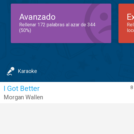
Avanzado
E
Rellenar 172 palabras al azar de 344
Rel
(50%)
loc
Karaoke
I Got Better
8
Morgan Wallen