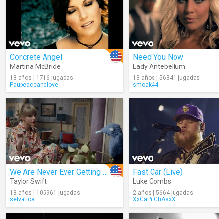
Concrete Angel
Need You Now
Martina McBride
Lady Antebellum
13 años | 1716 jugadas
13 años | 56341 jugadas
Paupeaceandlove
smoak44
We Are Never Ever Getting Back Together
Fast Car (Live)
Taylor Swift
Luke Combs
13 años | 105961 jugadas
2 años | 5664 jugadas
selvatica
XxCaPuChAsxX