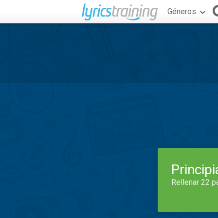
Géneros
Princip
Rellenar 22 p