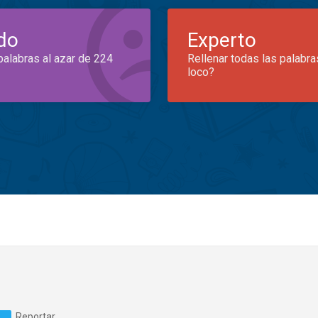
do
Experto
palabras al azar de 224
Rellenar todas las palabra
loco?
Reportar