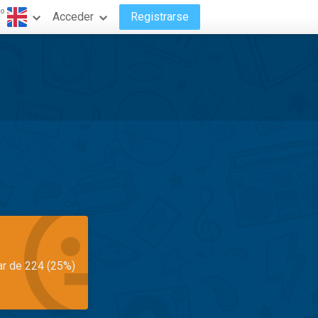
do
Acceder
Registrarse
ar de 224 (25%)