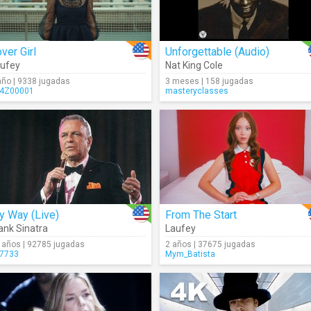
ver Girl
Unforgettable (Audio)
ufey
Nat King Cole
año | 9338 jugadas
3 meses | 158 jugadas
4Z00001
masteryclasses
y Way (Live)
From The Start
ank Sinatra
Laufey
 años | 92785 jugadas
2 años | 37675 jugadas
7733
Mym_Batista