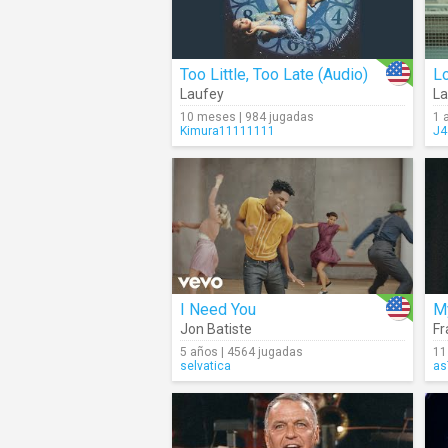
Too Little, Too Late (Audio)
Lo
Laufey
La
10 meses | 984 jugadas
1 
Kimura11111111
J4
I Need You
M
Jon Batiste
Fr
5 años | 4564 jugadas
11
selvatica
as