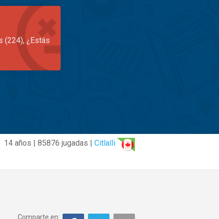
s (224), ¿Estás
14 años | 85876 jugadas |
Citlalli
Comparte en: