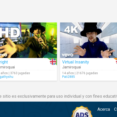
right
Virtual Insanity
miroquai
Jamiroquai
 años | 3763 jugadas
14 años | 21676 jugadas
rgathyshu
Pati2885
e sitio es exclusivamente para uso individual y con fines educati
Acerca
C