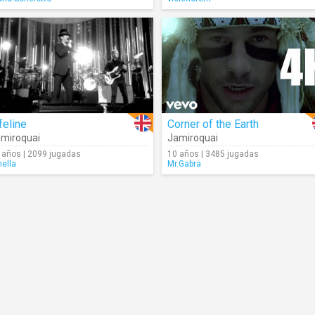
feline
Corner of the Earth
miroquai
Jamiroquai
 años | 2099 jugadas
10 años | 3485 jugadas
nella
Mr.Gabra