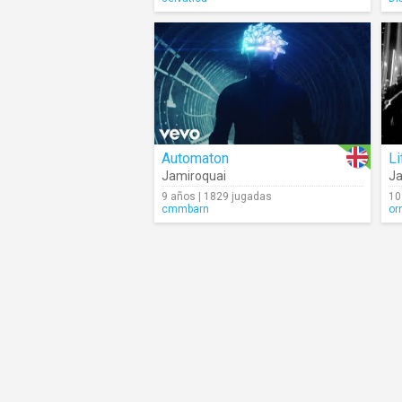
Automaton
Li
Jamiroquai
Ja
9 años | 1829 jugadas
10
cmmbarn
or