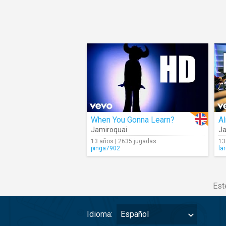
When You Gonna Learn?
Al
Jamiroquai
Ja
13 años | 2635 jugadas
13
pinga7902
la
Est
Idioma:
Español