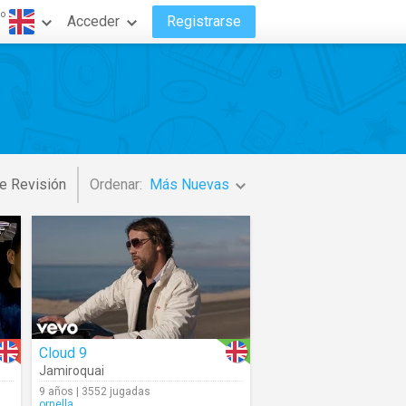
do
Acceder
Registrarse
e Revisión
Ordenar:
Más Nuevas
Cloud 9
Jamiroquai
9 años | 3552 jugadas
ornella