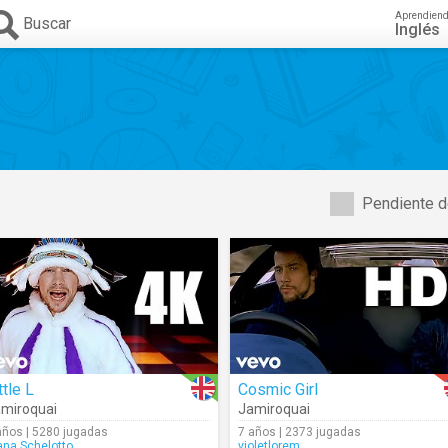
Aprendien
Buscar
Inglés
Pendiente d
ttle L
Cosmic Girl
miroquai
Jamiroquai
años | 5280 jugadas
7 años | 2373 jugadas
ana.Schelotto
violetlorem