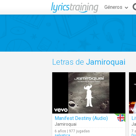
Géneros
Letras de
Jamiroquai
Manifest Destiny (Audio)
Li
Jamiroquai
Ja
6 años | 977 jugadas
7 
selvatica
Di