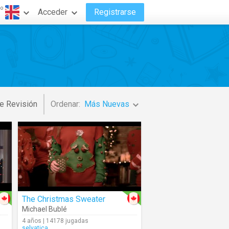
do
Acceder
Registrarse
e Revisión
Ordenar:
Más Nuevas
The Christmas Sweater
Michael Bublé
4 años | 14178 jugadas
selvatica