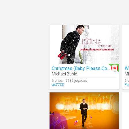
Christmas (Baby Please Come Home) (Audio)
Wi
Michael Bublé
Mi
6 años | 6232 jugadas
6 
as7733
Pa