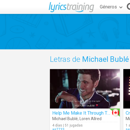
Géneros
Letras de
Michael Bublé
Help Me Make It Through The Night (Audio)
Cr
Michael Bublé
,
Loren Allred
Mi
4 días | 51 jugadas
1 
as7733
se