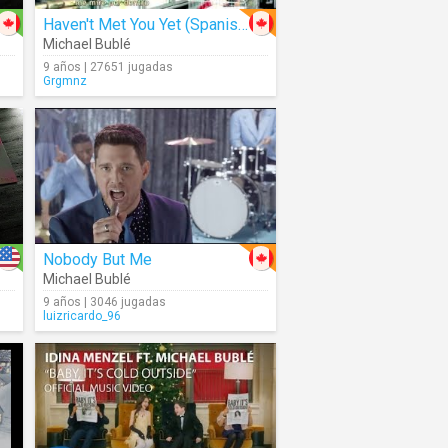
Haven't Met You Yet (Spanish Subtitles)
Michael Bublé
9 años | 27651 jugadas
Grgmnz
Nobody But Me
Michael Bublé
9 años | 3046 jugadas
luizricardo_96