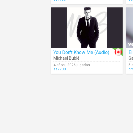
You Don't Know Me (Audio)
El
Michael Bublé
Ga
4 años | 3026 jugadas
5 
as7733
c