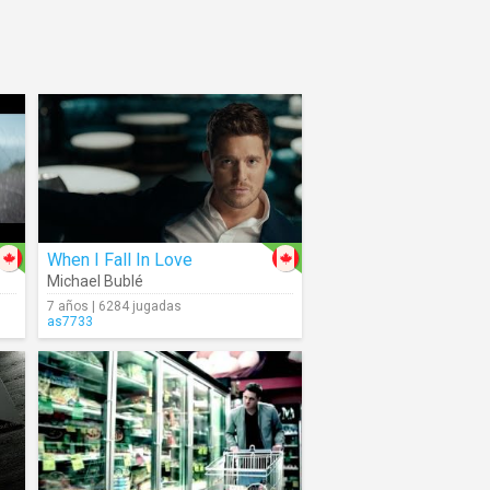
When I Fall In Love
Michael Bublé
7 años | 6284 jugadas
as7733