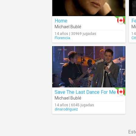
Home
F
Michael Bublé
Mi
14 años | 30969 jugadas
14
Florencia.
Cit
Save The Last Dance For Me
Michael Bublé
14 años | 6045 jugadas
dinarodriguez
Est