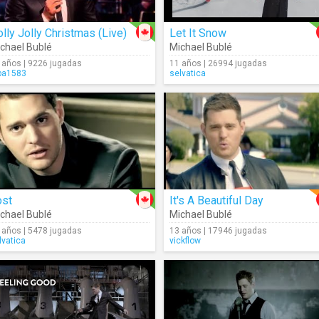
lly Jolly Christmas (Live)
Let It Snow
chael Bublé
Michael Bublé
 años | 9226 jugadas
11 años | 26994 jugadas
a1583
selvatica
ost
It's A Beautiful Day
chael Bublé
Michael Bublé
 años | 5478 jugadas
13 años | 17946 jugadas
lvatica
vickflow