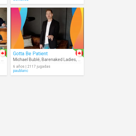
Gotta Be Patient
,
Sofia Reyes
Michael Bublé
,
Barenaked Ladies
,
Sofia Reyes
6 años | 2117 jugadas
paublanc