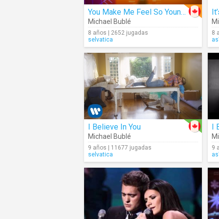
You Make Me Feel So Young (Cover)
Michael Bublé
Mi
8 años | 2652 jugadas
8 
selvatica
as
I Believe In You
I 
Michael Bublé
Mi
9 años | 11677 jugadas
9 
selvatica
as