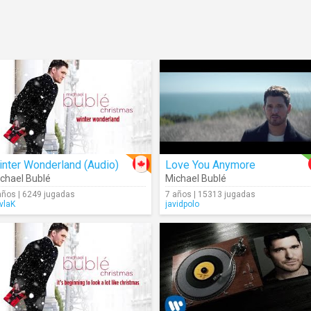
nter Wonderland (Audio)
Love You Anymore
chael Bublé
Michael Bublé
años | 6249 jugadas
7 años | 15313 jugadas
vlaK
javidpolo