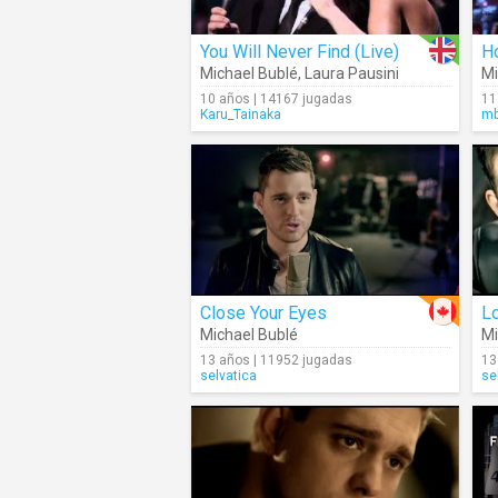
You Will Never Find (Live)
Ho
Michael Bublé
,
Laura Pausini
Mi
10 años | 14167 jugadas
11
Karu_Tainaka
mb
Close Your Eyes
L
Michael Bublé
Mi
13 años | 11952 jugadas
13
selvatica
se