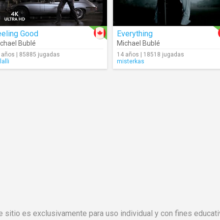
eeling Good
Everything
chael Bublé
Michael Bublé
 años | 85885 jugadas
14 años | 18518 jugadas
lalli
misterkas
e sitio es exclusivamente para uso individual y con fines educati