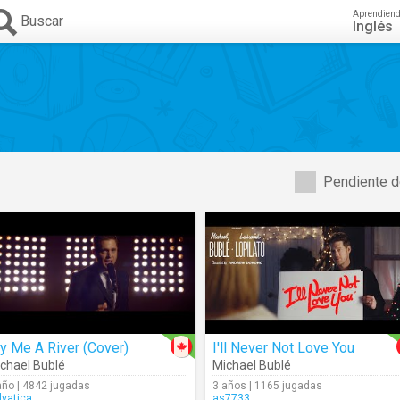
Aprendien
Buscar
Inglés
Pendiente d
y Me A River (Cover)
I'll Never Not Love You
chael Bublé
Michael Bublé
año | 4842 jugadas
3 años | 1165 jugadas
lvatica
as7733