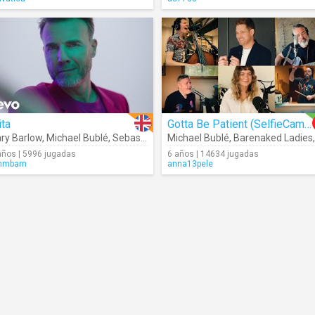
ita
Gotta Be Patient (SelfieCamJam)
ry Barlow
,
Michael Bublé
,
Sebastián Yatra
Michael Bublé
,
Barenaked Ladies
años | 5996 jugadas
6 años | 14634 jugadas
mmbarn
anna13pele