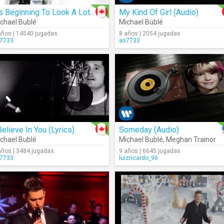
It’s Beginning To Look A Lot Like Christmas (Audio)
My Kind Of Girl (Audio)
chael Bublé
Michael Bublé
años | 14540 jugadas
8 años | 2054 jugadas
7733
as7733
Believe In You (Lyrics)
Someday (Audio)
chael Bublé
Michael Bublé
,
Meghan Trainor
años | 3484 jugadas
9 años | 6645 jugadas
7733
luizricardo_96