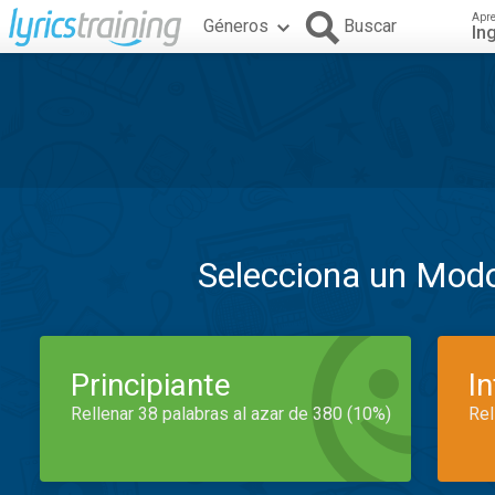
Apr
Géneros
Buscar
In
Selecciona un Mod
Principiante
I
Rellenar 38 palabras al azar de 380 (10%)
Rel