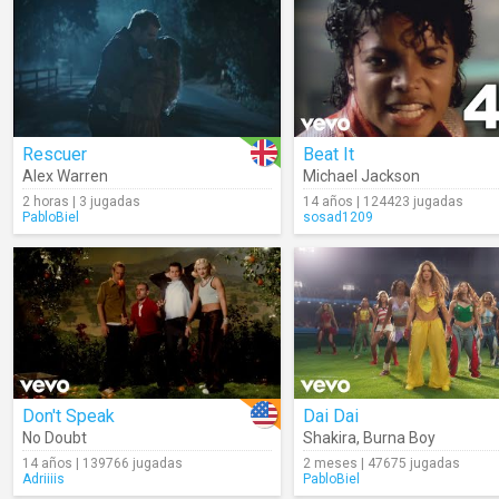
Rescuer
Beat It
Alex Warren
Michael Jackson
2 horas | 3 jugadas
14 años | 124423 jugadas
PabloBiel
sosad1209
Don't Speak
Dai Dai
No Doubt
Shakira
,
Burna Boy
14 años | 139766 jugadas
2 meses | 47675 jugadas
Adriiiis
PabloBiel