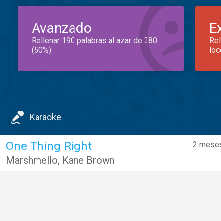
Avanzado
E
Rellenar 190 palabras al azar de 380
Rel
(50%)
loc
Karaoke
One Thing Right
2 meses
Marshmello
,
Kane Brown