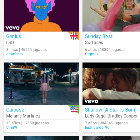
Genius
Sunday Best
LSD
Surfaces
8 años | 46965 jugadas
6 años | 18896 jugadas
cmmbarn
Grgmnz
Carousel
Shallow (A Star Is Born)
Melanie Martinez
Lady Gaga
,
Bradley Cooper
10 años | 12659 jugadas
7 años | 984345 jugadas
Vini89
luizricardo_96