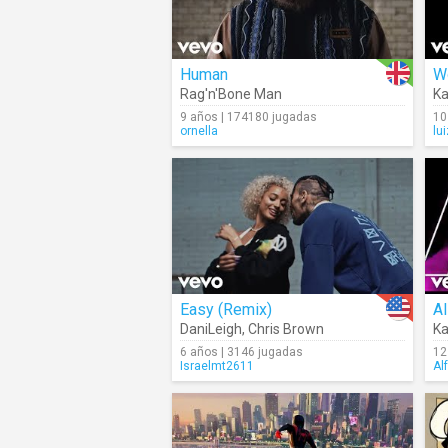
Human
W
Rag'n'Bone Man
Ka
9 años | 174180 jugadas
10
ornella
lu
Easy (Remix)
Al
DaniLeigh
,
Chris Brown
Ka
6 años | 3146 jugadas
12
Israelmt2611
Al