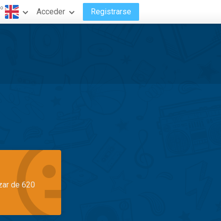
do
Acceder
Registrarse
azar de 620