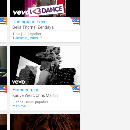
Contagious Love
Bella Thorne
,
Zendaya
1 día | 11 jugadas
T.Jasmin_Lyrics17
Homecoming
Kanye West
,
Chris Martin
9 años | 8335 jugadas
menime