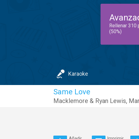
Avanza
Rellenar 310 
(50%)
Karaoke
Same Love
Macklemore & Ryan Lewis
,
Mar
Añadir
Imprimir