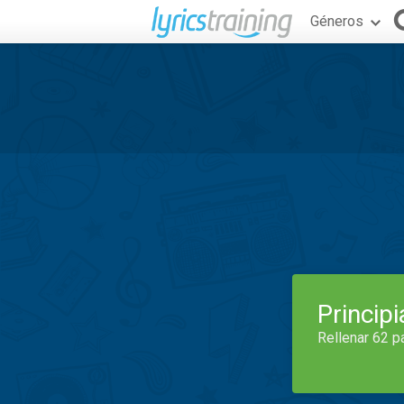
Géneros
Princip
Rellenar 62 p