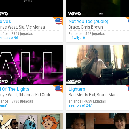
olves
Not You Too (Audio)
nye West
,
Sia
,
Vic Mensa
Drake
,
Chris Brown
 años | 2849 jugadas
3 meses | 542 jugadas
izricardo_96
m1wllyp_0
l Of The Lights
Lighters
nye West
,
Rihanna
,
Kid Cudi
Bad Meets Evil
,
Bruno Mars
 años | 5980 jugadas
14 años | 4639 jugadas
furia1
seahorse1247