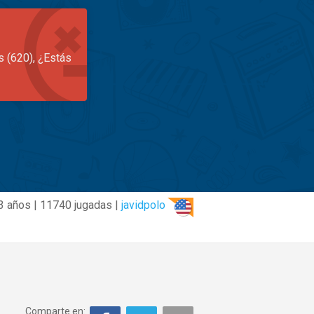
s (620), ¿Estás
3 años | 11740 jugadas |
javidpolo
Comparte en: