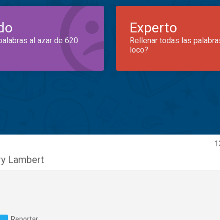
do
Experto
palabras al azar de 620
Rellenar todas las palabra
loco?
1
y Lambert
Reportar