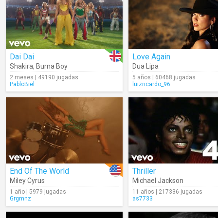
Dai Dai
Love Again
Shakira
,
Burna Boy
Dua Lipa
2 meses | 49190 jugadas
5 años | 60468 jugadas
PabloBiel
luizricardo_96
End Of The World
Thriller
Miley Cyrus
Michael Jackson
1 año | 5979 jugadas
11 años | 217336 jugadas
Grgmnz
as7733