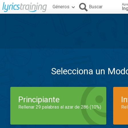
Apr
Géneros
Buscar
In
Selecciona un Mod
Principiante
I
Rellenar 29 palabras al azar de 286 (10%)
Rel