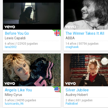
Before You Go
The Winner Takes It All
Lewis Capaldi
ABBA
6 años | 122920 jugadas
14 años | 50756 jugadas
lara2002
craghawk
Angels Like You
Silver Jubilee
Miley Cyrus
Audrey Hobert
5 años | 34295 jugadas
2 días | 651 jugadas
luizricardo_96
PabloBiel