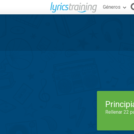
Géneros
Princip
Rellenar 22 p