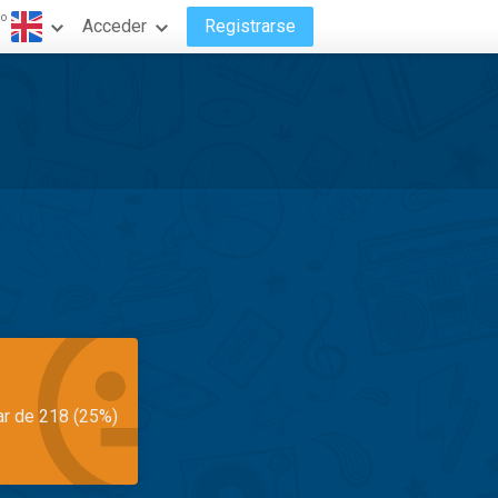
do
Acceder
Registrarse
ar de 218 (25%)