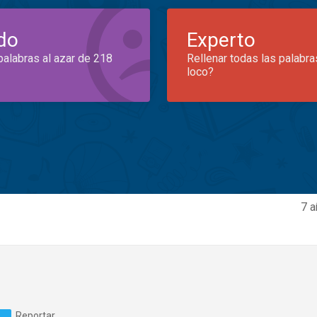
do
Experto
palabras al azar de 218
Rellenar todas las palabra
loco?
7 a
Reportar