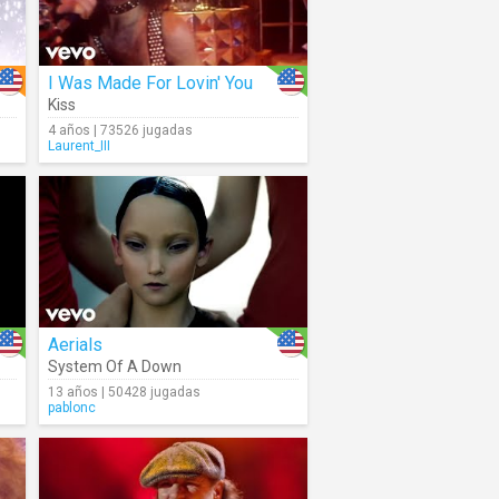
I Was Made For Lovin' You
Kiss
4 años | 73526 jugadas
Laurent_III
Aerials
System Of A Down
13 años | 50428 jugadas
pablonc