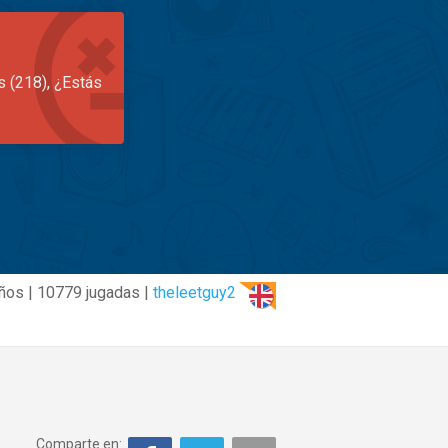
s (218), ¿Estás
ños | 10779 jugadas |
theleetguy2
Comparte en: