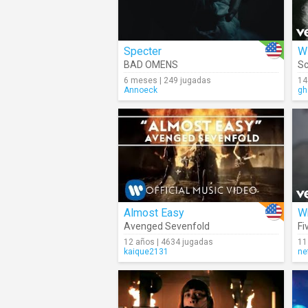
Specter
W
BAD OMENS
Sc
6 meses | 249 jugadas
14
Annoeck
gh
Almost Easy
W
Avenged Sevenfold
Fi
12 años | 4634 jugadas
11
kaique2131
ne