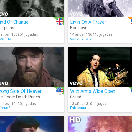
ind Of Change
Livin' On A Prayer
orpions
Bon Jovi
 años | 136951 jugadas
14 años | 136448 jugadas
osinho
caffeinaholic
rong Side Of Heaven
With Arms Wide Open
ve Finger Death Punch
Creed
 años | 16450 jugadas
13 años | 31011 jugadas
freus2
FabioAnarca