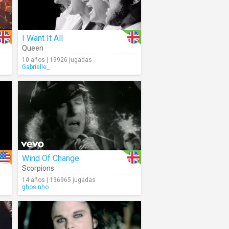
I Want It All
Queen
10 años | 19926 jugadas
Gabrielle_
Wind Of Change
Scorpions
14 años | 136965 jugadas
ghosinho