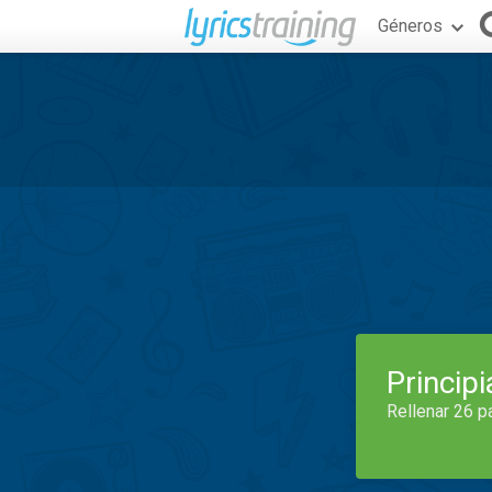
Géneros
Princip
Rellenar 26 p