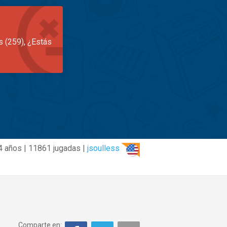
s (259), ¿Estás
4 años | 11861 jugadas |
jsoulless
Comparte en: