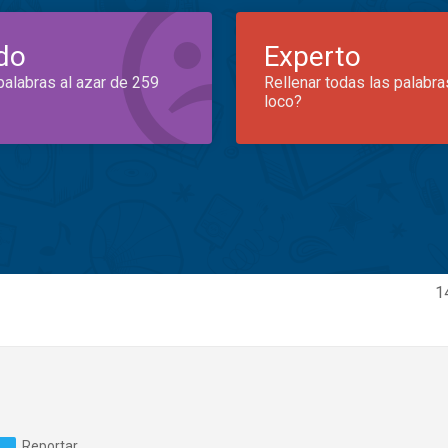
do
Experto
palabras al azar de 259
Rellenar todas las palabra
loco?
1
Reportar