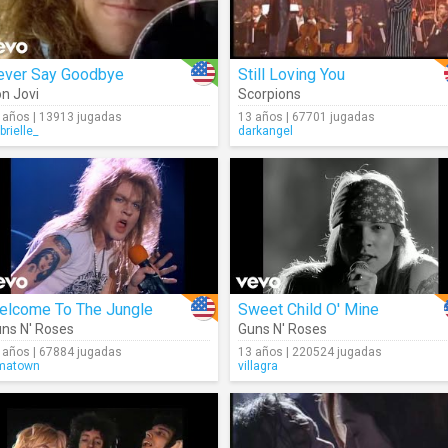
ever Say Goodbye
Still Loving You
n Jovi
Scorpions
 años | 13913 jugadas
13 años | 67701 jugadas
brielle_
darkangel
elcome To The Jungle
Sweet Child O' Mine
ns N' Roses
Guns N' Roses
 años | 67884 jugadas
13 años | 220524 jugadas
matown
villagra