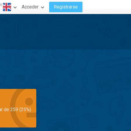
do
Acceder
Registrarse
ar de 259 (25%)