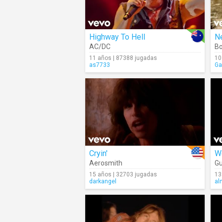
Highway To Hell
N
AC/DC
Bo
11 años | 87388 jugadas
10
as7733
Ga
Cryin'
W
Aerosmith
Gu
15 años | 32703 jugadas
13
darkangel
al