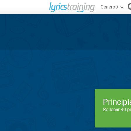
Géneros
Princip
Rellenar 40 p