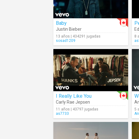
Baby
P
Justin Bieber
Ed
13 años | 434291 jugadas
8 
sosad1209
as
I Really Like You
W
Carly Rae Jepsen
A
11 años | 43797 jugadas
5 
as7733
An