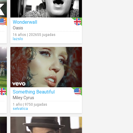
Wonderwall
Oasis
16 años | 202655 jugadas
lazslo
Something Beautiful
Miley Cyrus
1 año | 9750 jugadas
selvatica