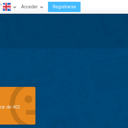
do
Acceder
Registrarse
azar de 402