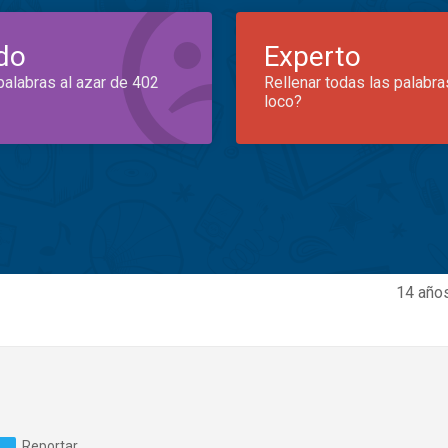
do
Experto
palabras al azar de 402
Rellenar todas las palabra
loco?
14 años
Reportar