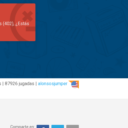
s (402), ¿Estás
 | 87926 jugadas |
alonsosjumper
Comparte en: