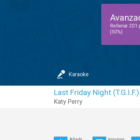
Avanza
Rellenar 201 
(50%)
Karaoke
Last Friday Night (T.G.I.F.)
Katy Perry
Añadir
Imprimir