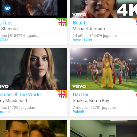
erfect
Beat It
 Sheeran
Michael Jackson
años | 8189774 jugadas
14 años | 124429 jugadas
7733
sosad1209
oman Of The World
Dai Dai
my Macdonald
Shakira
,
Burna Boy
años | 17206 jugadas
2 meses | 47701 jugadas
noeck
PabloBiel