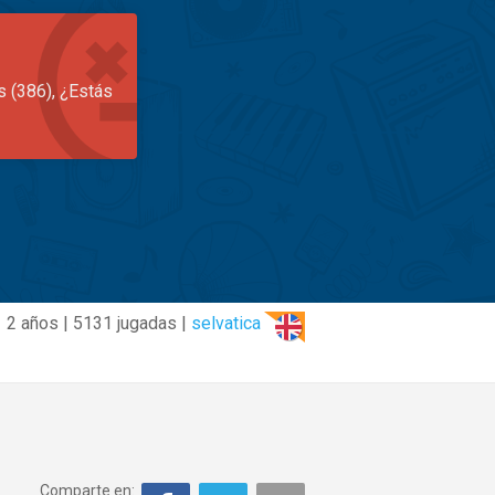
s (386), ¿Estás
2 años | 5131 jugadas |
selvatica
Comparte en: