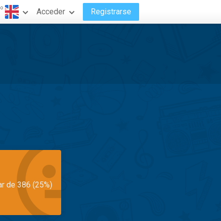
do
Acceder
Registrarse
ar de 386 (25%)