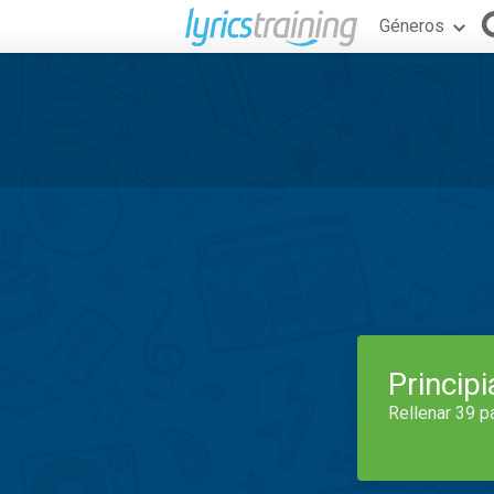
Géneros
Princip
Rellenar 39 p