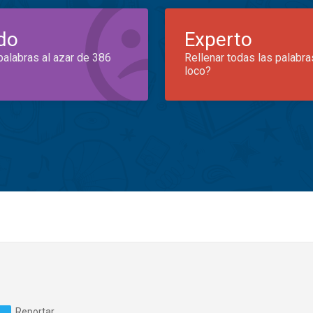
do
Experto
palabras al azar de 386
Rellenar todas las palabra
loco?
Reportar