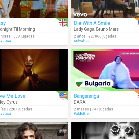
asy
Die With A Smile
dnight Til Morning
Lady Gaga
,
Bruno Mars
 horas | 588 jugadas
2 años | 927866 jugadas
lvatica
selvatica
ive Me Love
Bangaranga
ley Cyrus
DARA
días | 2201 jugadas
2 meses | 741 jugadas
lvatica
PabloBiel