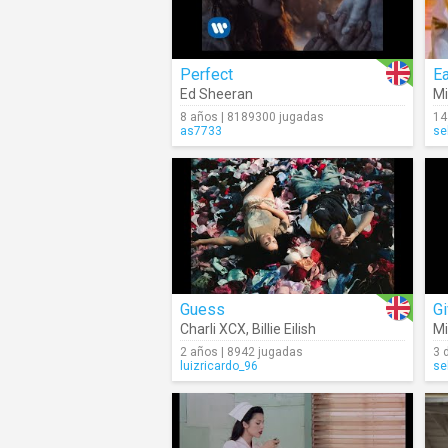
Perfect
E
Ed Sheeran
Mi
8 años | 8189300 jugadas
14
as7733
se
Guess
G
Charli XCX
,
Billie Eilish
Mi
2 años | 8942 jugadas
3 
luizricardo_96
se