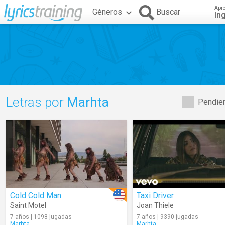
Apr
Géneros
Buscar
In
Letras por
Marhta
Pendien
Cold Cold Man
Taxi Driver
Saint Motel
Joan Thiele
7 años | 1098 jugadas
7 años | 9390 jugadas
Marhta
Marhta