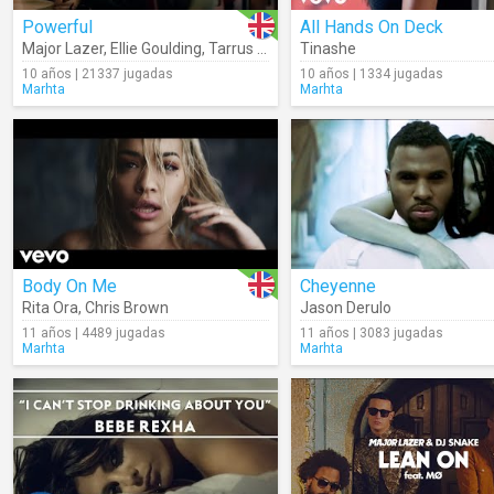
Powerful
All Hands On Deck
Major Lazer
,
Ellie Goulding
,
Tarrus Riley
Tinashe
10 años | 21337 jugadas
10 años | 1334 jugadas
Marhta
Marhta
Body On Me
Cheyenne
Rita Ora
,
Chris Brown
Jason Derulo
11 años | 4489 jugadas
11 años | 3083 jugadas
Marhta
Marhta