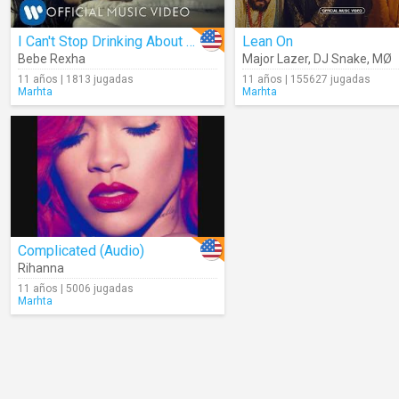
I Can't Stop Drinking About You
Lean On
Bebe Rexha
Major Lazer
,
DJ Snake
,
MØ
11 años | 1813 jugadas
11 años | 155627 jugadas
Marhta
Marhta
Complicated (Audio)
Rihanna
11 años | 5006 jugadas
Marhta