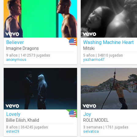
Believer
Washing Machine Heart
Imagine Dragons
Mitski
9 años | 1412573 jugadas
5 años | 34810 jugadas
anonymous
yazharmo47
Lovely
Joy
Billie Eilish
,
Khalid
ROLE MODEL
8 años | 364245 jugadas
3 semanas | 1761 jugadas
ester29
selvatica