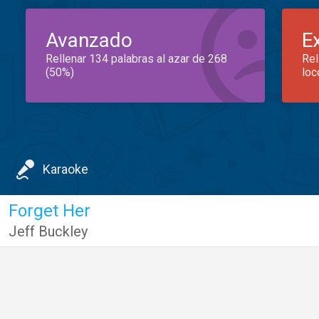
Avanzado
E
Rellenar 134 palabras al azar de 268
Rel
(50%)
loc
Karaoke
Forget Her
Jeff Buckley