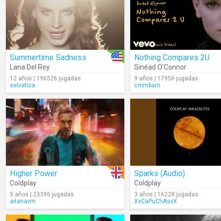
Summertime Sadness
Nothing Compares 2U
Lana Del Rey
Sinéad O'Connor
12 años | 196526 jugadas
9 años | 17956 jugadas
selvatica
cmmbarn
Higher Power
Sparks (Audio)
Coldplay
Coldplay
5 años | 23396 jugadas
3 años | 16228 jugadas
aitanavm
XxCaPuChAsxX