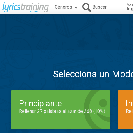
Apr
Géneros
Buscar
In
Selecciona un Mod
Principiante
I
Rellenar 27 palabras al azar de 268 (10%)
Rel