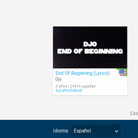
End Of Beginning (Lyrics)
Djo
2 años | 24310 jugadas
XxCaPuChAsxX
Est
Idioma:
Español