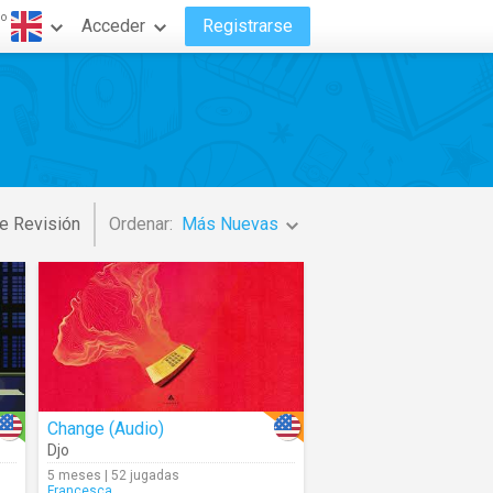
do
Acceder
Registrarse
e Revisión
Ordenar:
Más Nuevas
Change (Audio)
Djo
5 meses | 52 jugadas
Francesca_