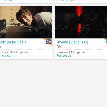
sic Being Basic
Awake (Visualizer)
o
Djo
meses | 3299 jugadas
5 meses | 18 jugadas
ancesca_
Francesca_