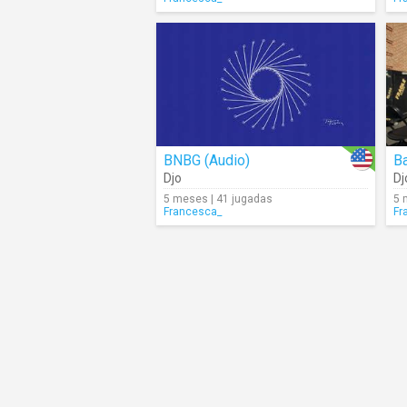
BNBG (Audio)
Ba
Djo
Dj
5 meses | 41 jugadas
5 
Francesca_
Fr