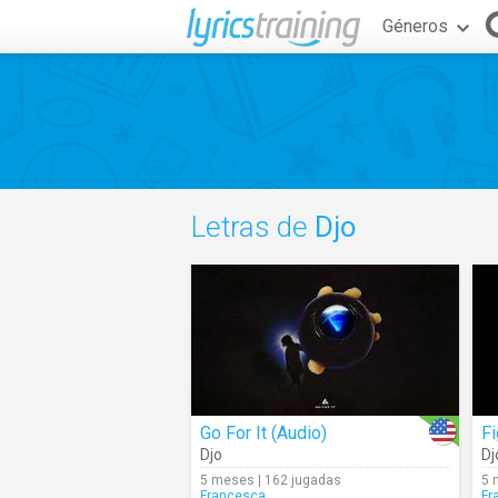
Géneros
Letras de
Djo
Go For It (Audio)
Fi
Djo
Dj
5 meses | 162 jugadas
5 
Francesca_
Fr