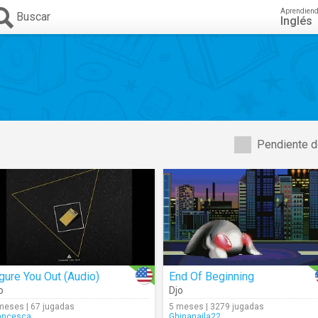
Aprendien
Buscar
Inglés
Pendiente d
gure You Out (Audio)
End Of Beginning
o
Djo
meses | 67 jugadas
5 meses | 3279 jugadas
ancesca_
Ghinanaila22