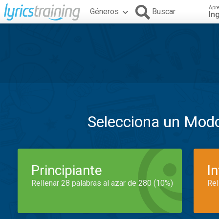
Apr
Géneros
Buscar
In
Selecciona un Mod
Principiante
I
Rellenar 28 palabras al azar de 280 (10%)
Rel