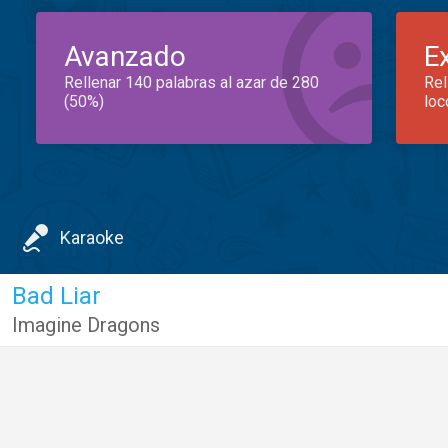
Avanzado
E
Rellenar 140 palabras al azar de 280
Rel
(50%)
loc
Karaoke
Bad Liar
Imagine Dragons