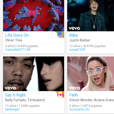
Life Goes On
Baby
Oliver Tree
Justin Bieber
4 años | 41689 jugadas
13 años | 434180 jugadas
manuelerf271108
sosad1209
Say It Right
Faith
Nelly Furtado
,
Timbaland
Stevie Wonder
,
Ariana Gran
13 años | 12988 jugadas
9 años | 12874 jugadas
darkangel
luizricardo_96