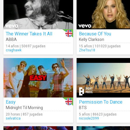
The Winner Takes It All
Because Of You
ABBA
Kelly Clarkson
14 años | 50697 jugadas
15 años | 101020 jugadas
craghawk
ZheTsu18
Easy
Permission To Dance
Midnight Til Morning
BTS
20 horas | 857 jugadas
5 años | 86623 jugadas
selvatica
nicoole2099