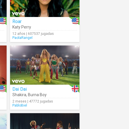
Roar
Katy Perry
12 años | 607537 jugadas
PaolaRangel
Dai Dai
Shakira
,
Burna Boy
2 meses | 47772 jugadas
PabloBiel