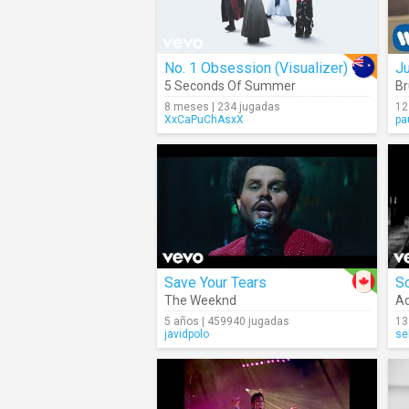
No. 1 Obsession (Visualizer)
J
5 Seconds Of Summer
Br
8 meses | 234 jugadas
12
XxCaPuChAsxX
pa
Save Your Tears
S
The Weeknd
Ad
5 años | 459940 jugadas
13
javidpolo
se