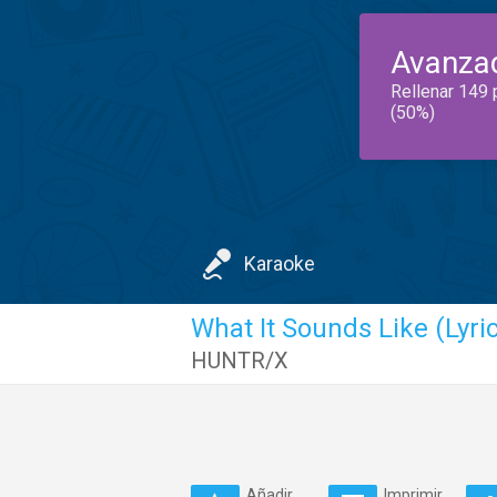
Avanza
Rellenar 149 
(50%)
Karaoke
What It Sounds Like (Lyri
HUNTR/X
Añadir
Imprimir