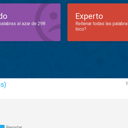
do
Experto
palabras al azar de 298
Rellenar todas las palabra
loco?
cs)
1
Reportar