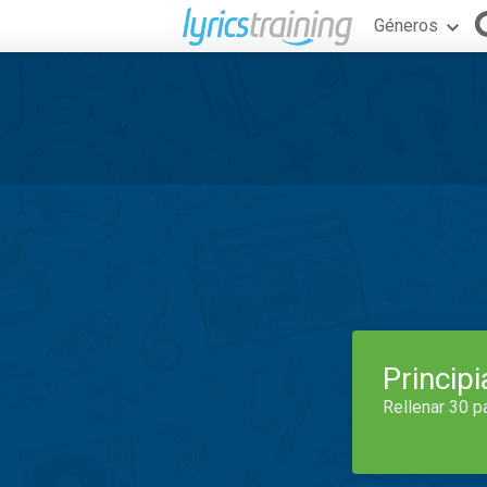
Géneros
Princip
Rellenar 30 p