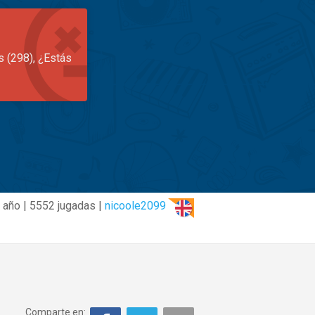
s (298), ¿Estás
 año | 5552 jugadas |
nicoole2099
Comparte en: