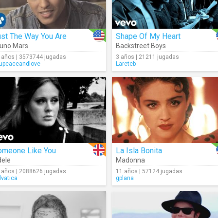
ust The Way You Are
Shape Of My Heart
uno Mars
Backstreet Boys
 años | 3573744 jugadas
3 años | 21211 jugadas
upeaceandlove
Lareteb
omeone Like You
La Isla Bonita
ele
Madonna
 años | 2088626 jugadas
11 años | 57124 jugadas
lvatica
gplana