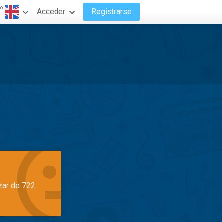
do
Acceder
Registrarse
azar de 722