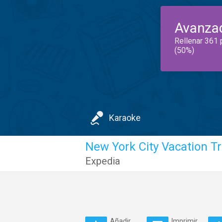
Avanza
Rellenar 361 
(50%)
Karaoke
New York City Vacation T
Expedia
Añadir
Imprimir