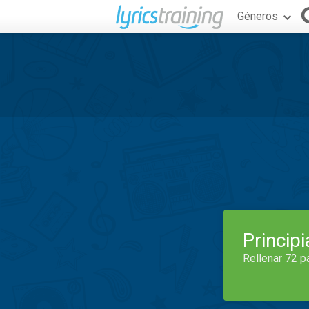
Géneros
Princip
Rellenar 72 p