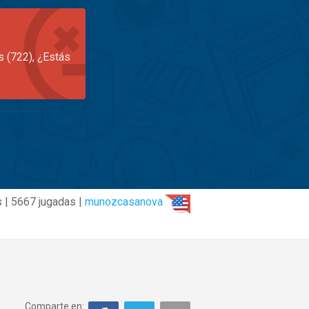
s (722), ¿Estás
 | 5667 jugadas |
munozcasanova
Comparte en: