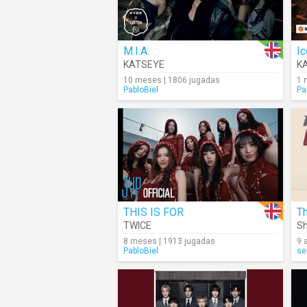
M.I.A.
Ic
KATSEYE
K
10 meses | 1806 jugadas
1 
PabloBiel
Pa
THIS IS FOR
Th
TWICE
S
8 meses | 1913 jugadas
9 
PabloBiel
se