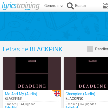
Apr
Géneros
Buscar
In
Letras de
BLACKPINK
Pendien
Me And My (Audio)
Champion (Audio)
BLACKPINK
BLACKPINK
5 meses | 344 jugadas
5 meses | 762 jugadas
PabloBiel
PabloBiel