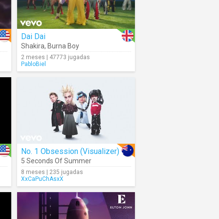
Dai Dai
Shakira
,
Burna Boy
2 meses | 47773 jugadas
PabloBiel
No. 1 Obsession (Visualizer)
5 Seconds Of Summer
8 meses | 235 jugadas
XxCaPuChAsxX