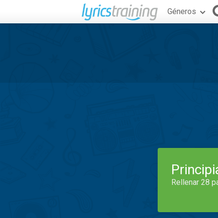
Géneros
Princip
Rellenar 28 p