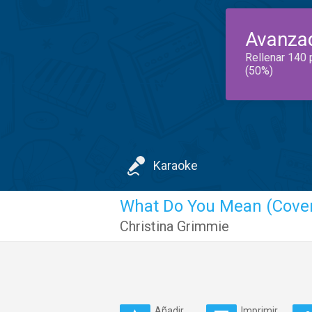
Avanza
Rellenar 140 
(50%)
Karaoke
What Do You Mean (Cove
Christina Grimmie
Añadir
Imprimir