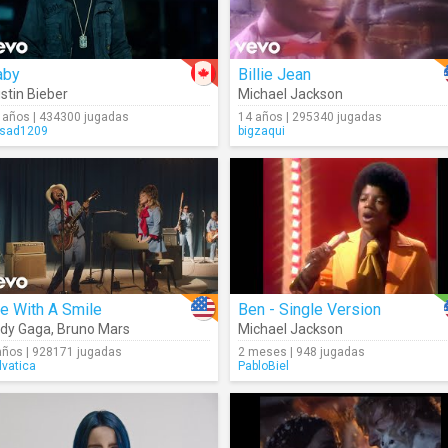
aby
Billie Jean
stin Bieber
Michael Jackson
 años | 434300 jugadas
14 años | 295340 jugadas
sad1209
bigzaqui
e With A Smile
Ben - Single Version
dy Gaga
,
Bruno Mars
Michael Jackson
años | 928171 jugadas
2 meses | 948 jugadas
lvatica
PabloBiel