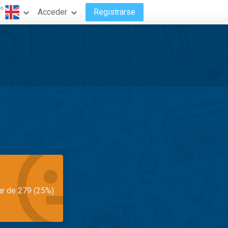
do
Acceder
Registrarse
ar de 279 (25%)