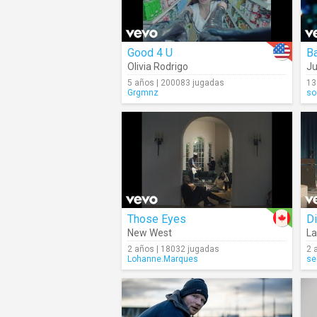
Good 4 U
B
Olivia Rodrigo
Ju
5 años | 200083 jugadas
13
Grgmnz
so
Those Eyes
Di
New West
La
2 años | 18032 jugadas
2 
Lohanne.Marques
se