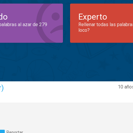
do
Experto
palabras al azar de 279
Rellenar todas las palabra
loco?
r)
10 año
Reportar