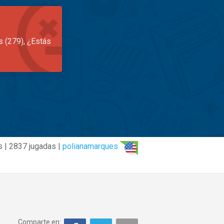
s (279), ¿Estás
s | 2837 jugadas |
polianamarques
Comparte en: