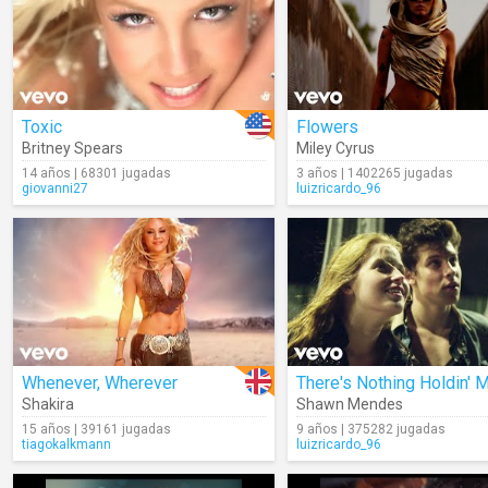
Toxic
Flowers
Britney Spears
Miley Cyrus
14 años | 68301 jugadas
3 años | 1402265 jugadas
giovanni27
luizricardo_96
Whenever, Wherever
Shakira
Shawn Mendes
15 años | 39161 jugadas
9 años | 375282 jugadas
tiagokalkmann
luizricardo_96