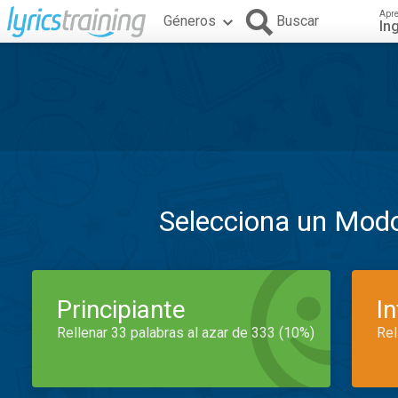
Apr
Géneros
Buscar
In
Selecciona un Mod
Principiante
I
Rellenar 33 palabras al azar de 333 (10%)
Rel