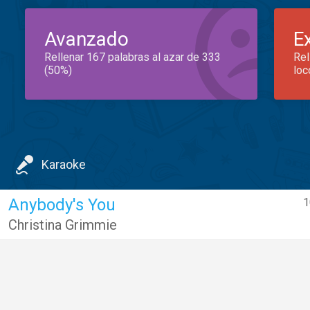
Avanzado
E
Rellenar 167 palabras al azar de 333
Rel
(50%)
loc
Karaoke
Anybody's You
1
Christina Grimmie