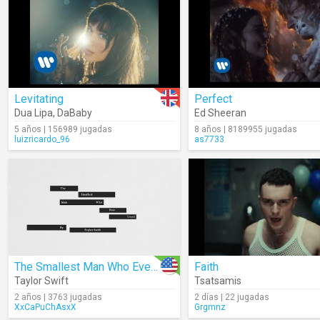
Levitating
Perfect
Dua Lipa
,
DaBaby
Ed Sheeran
5 años | 156989 jugadas
8 años | 8189955 jugadas
luizricardo_96
as7733
The Smallest Man Who Ever Lived (Lyrics)
Faith
Taylor Swift
Tsatsamis
2 años | 3763 jugadas
2 días | 22 jugadas
XxCaPuChAsxX
Grgmnz