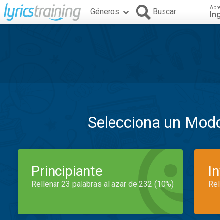
Apr
Géneros
Buscar
In
Selecciona un Mod
Principiante
I
Rellenar 23 palabras al azar de 232 (10%)
Rel