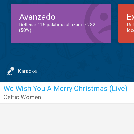
Avanzado
E
Rellenar 116 palabras al azar de 232
Rel
(50%)
loc
Karaoke
We Wish You A Merry Christmas (Live)
Celtic Women