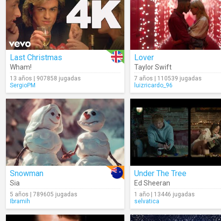
Last Christmas
Lover
Wham!
Taylor Swift
13 años | 907858 jugadas
7 años | 110539 jugadas
SergioPM
luizricardo_96
Snowman
Under The Tree
Sia
Ed Sheeran
5 años | 789605 jugadas
1 año | 13446 jugadas
Ibramih
selvatica