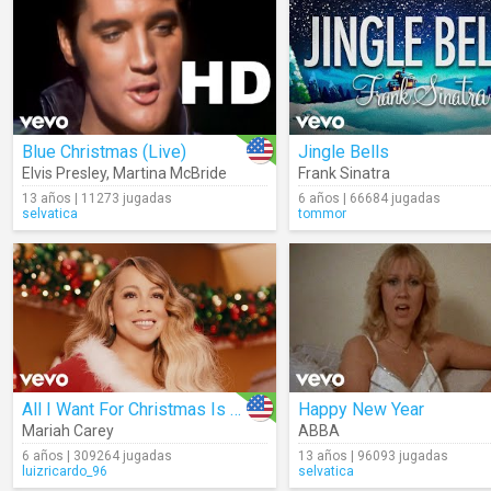
Blue Christmas (Live)
Jingle Bells
Elvis Presley
,
Martina McBride
Frank Sinatra
13 años | 11273 jugadas
6 años | 66684 jugadas
selvatica
tommor
All I Want For Christmas Is You (Make My Wish Come True Edition)
Happy New Year
Mariah Carey
ABBA
6 años | 309264 jugadas
13 años | 96093 jugadas
luizricardo_96
selvatica