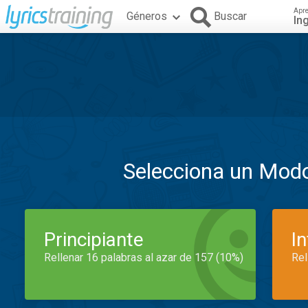
Apr
Géneros
Buscar
In
Selecciona un Mod
Principiante
I
Rellenar 16 palabras al azar de 157 (10%)
Rel