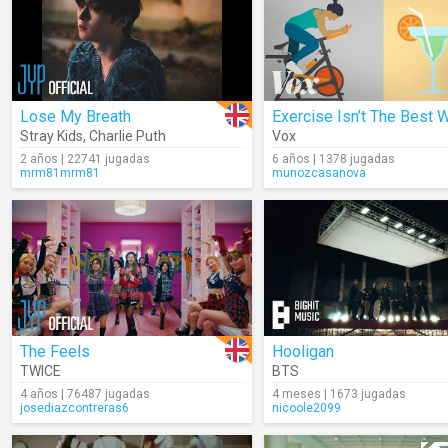
Lose My Breath
Stray Kids
,
Charlie Puth
Vox
2 años | 22741 jugadas
6 años | 1378 jugadas
mrm81mrm81
munozcasanova
The Feels
Hooligan
TWICE
BTS
4 años | 76487 jugadas
4 meses | 1673 jugadas
josediazcontreras6
nicoole2099