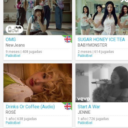
OMG
SUGAR HONEY ICE TEA
NewJeans
BABYMONSTER
9 meses | 408 jugadas
2 meses | 614 jugadas
PabloBiel
PabloBiel
Drinks Or Coffee (Audio)
Start A War
ROSÉ
JENNIE
1 año | 638 jugadas
1 año | 726 jugadas
PabloBiel
PabloBiel