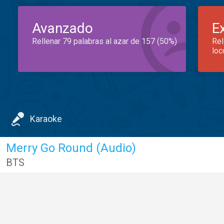
Avanzado
E
Rellenar 79 palabras al azar de 157 (50%)
Rel
loc
Karaoke
Merry Go Round (Audio)
BTS