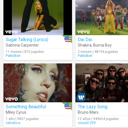
Sugar Talking (Lyrics)
Dai Dai
Sabrina Carpenter
Shakira
,
Burna Boy
11 meses | 870 jugadas
2 meses | 48194 jugadas
PabloBiel
PabloBiel
Something Beautiful
The Lazy Song
Miley Cyrus
Bruno Mars
1 año | 9857 jugadas
12 años | 949654 jugadas
selvatica
sosad1209