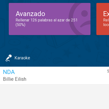
Avanzado
E
Rellenar 126 palabras al azar de 251
Rel
(50%)
loc
Karaoke
NDA
5
Billie Eilish