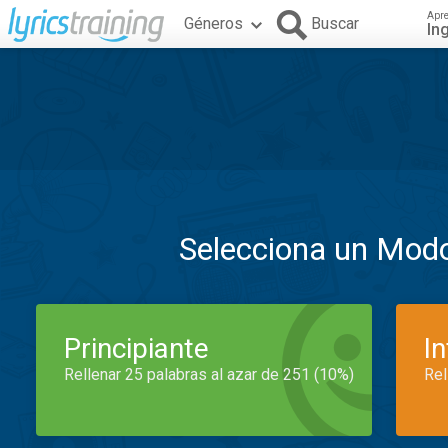
Apr
Géneros
Buscar
In
Selecciona un Mod
Principiante
I
Rellenar 25 palabras al azar de 251 (10%)
Rel