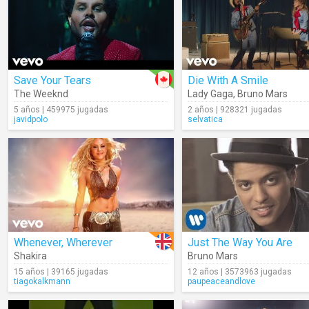
Save Your Tears
Die With A Smile
The Weeknd
Lady Gaga
,
Bruno Mars
5 años | 459975 jugadas
2 años | 928321 jugadas
javidpolo
selvatica
Whenever, Wherever
Just The Way You Are
Shakira
Bruno Mars
15 años | 39165 jugadas
12 años | 3573963 jugadas
tiagokalkmann
paupeaceandlove