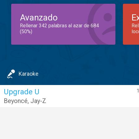
Avanzado
E
Rellenar 342 palabras al azar de 684
Rel
(50%)
loc
Karaoke
Upgrade U
1
Beyoncé
,
Jay-Z