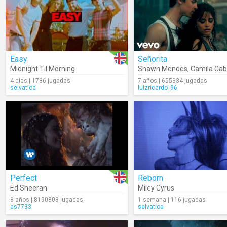
Easy
Señorita
Midnight Til Morning
Shawn Mendes
,
Camila Cab
4 días | 1786 jugadas
7 años | 655334 jugadas
selvatica
luizricardo_96
Perfect
Reborn
Ed Sheeran
Miley Cyrus
8 años | 8190808 jugadas
1 semana | 116 jugadas
as7733
selvatica