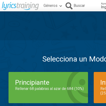
Apr
Géneros
Buscar
In
Selecciona un Mod
Principiante
I
Rellenar 68 palabras al azar de 684 (10%)
Rel
(25