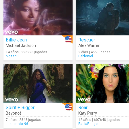
Billie Jean
Rescuer
Michael Jackson
Alex Warren
14 años | 296228 jugadas
2 días | 465 jugadas
bigzaqui
PabloBiel
Spirit + Bigger
Roar
Beyoncé
Katy Perry
7 años | 2848 jugadas
12 años | 607648 jugadas
luizricardo_96
PaolaRangel