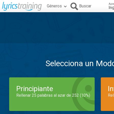
Apr
Géneros
Buscar
In
Selecciona un Mod
Principiante
I
Rellenar 25 palabras al azar de 252 (10%)
Rel