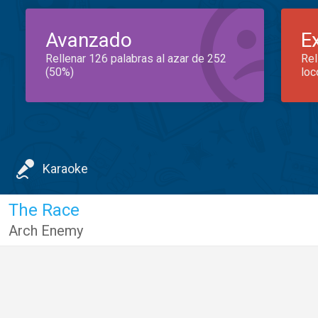
Avanzado
E
Rellenar 126 palabras al azar de 252
Rel
(50%)
loc
Karaoke
The Race
Arch Enemy