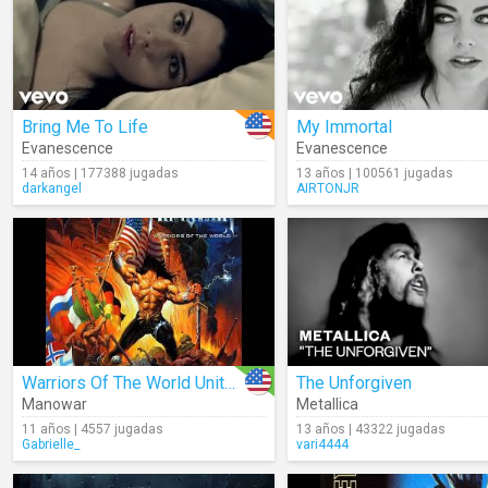
Bring Me To Life
My Immortal
Evanescence
Evanescence
14 años | 177388 jugadas
13 años | 100561 jugadas
darkangel
AIRTONJR
Warriors Of The World United (Audio)
The Unforgiven
Manowar
Metallica
11 años | 4557 jugadas
13 años | 43322 jugadas
Gabrielle_
vari4444