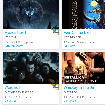
Frozen Heart
Fear Of The Dark
Pentakill
Iron Maiden
8 años | 1314 jugadas
14 años | 46964 jugadas
renangodoy07
jontidow
Werewolf
Whiskey In The Jar
Motionless In White
Metallica
1 año | 1019 jugadas
13 años | 23142 jugadas
selvatica
darkangel