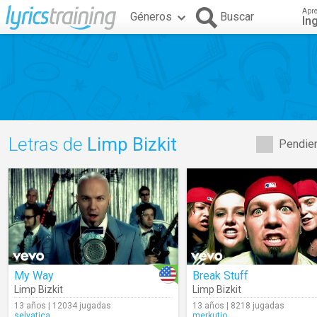
Apr
Géneros
Buscar
In
Letras de
Limp Bizkit
Pendien
My Way
Break Stuff
Limp Bizkit
Limp Bizkit
13 años | 12034 jugadas
13 años | 8218 jugadas
selvatica
merkutio