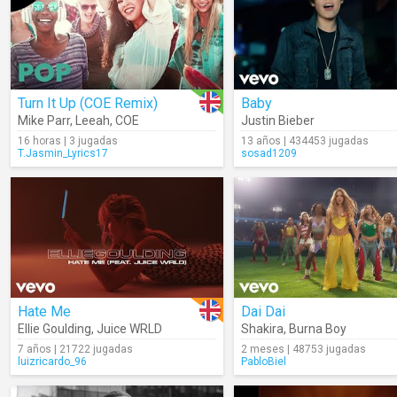
Turn It Up (COE Remix)
Baby
Mike Parr
,
Leeah
,
COE
Justin Bieber
16 horas | 3 jugadas
13 años | 434453 jugadas
T.Jasmin_Lyrics17
sosad1209
Hate Me
Dai Dai
Ellie Goulding
,
Juice WRLD
Shakira
,
Burna Boy
7 años | 21722 jugadas
2 meses | 48753 jugadas
luizricardo_96
PabloBiel