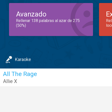
Avanzado
E
Rellenar 138 palabras al azar de 275
Rel
(50%)
loc
Karaoke
All The Rage
Allie X