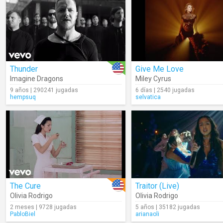
Thunder
Give Me Love
Imagine Dragons
Miley Cyrus
9 años | 290241 jugadas
6 días | 2540 jugadas
hempsuq
selvatica
The Cure
Traitor (Live)
Olivia Rodrigo
Olivia Rodrigo
2 meses | 9728 jugadas
5 años | 35182 jugadas
PabloBiel
arianaoli