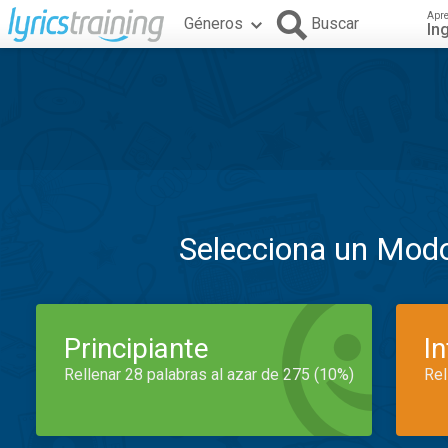
Apr
Géneros
Buscar
In
Selecciona un Mod
Principiante
I
Rellenar 28 palabras al azar de 275 (10%)
Rel