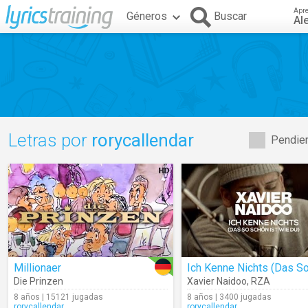
Apr
Géneros
Buscar
Al
Letras por
rorycallendar
Pendien
Millionaer
Die Prinzen
Xavier Naidoo
,
RZA
8 años | 15121 jugadas
8 años | 3400 jugadas
rorycallendar
rorycallendar