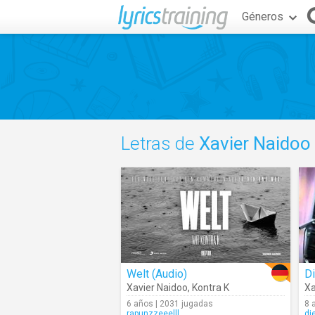
Géneros
Letras de
Xavier Naidoo
Welt (Audio)
Di
Xavier Naidoo
,
Kontra K
Xa
6 años | 2031 jugadas
8 
rapunzzeeelll
di