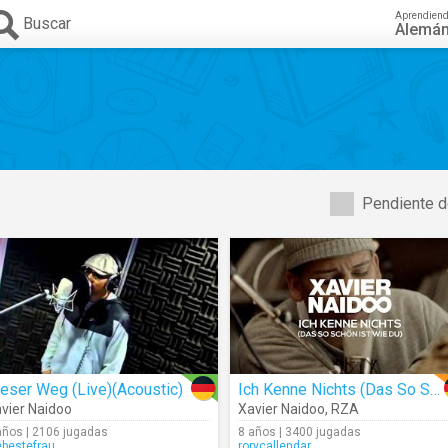
Aprendien
Buscar
Alemá
Pendiente d
eser Weg (Live)(Acoustic)
Ich Kenne Nichts (Das So Schön Ist Wie Du)
vier Naidoo
Xavier Naidoo
,
RZA
años | 2106 jugadas
8 años | 3400 jugadas
ebestefrau
rorycallendar