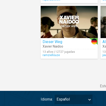
Dieser Weg
A
Xavier Naidoo
Xa
13 años | 12727 jugadas
13
ramziellouze
ja
Est
Idioma:
Español