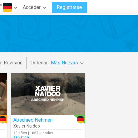
do
Acceder
Registrarse
n
e Revisión
Ordenar:
Más Nuevas
Abschied Nehmen
Xavier Naidoo
13 años | 1887 jugadas
selvatica