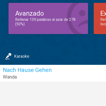
Avanzado
E
Rellenar 139 palabras al azar de 278
Rel
(50%)
loc
Karaoke
Nach Hause Gehen
Wanda