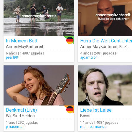
In Meinem Bett
Hurra Die Welt Geht Unte
AnnenMayKantereit
AnnenMayKantereit
,
K.I.Z.
6 años | 14887 jugadas
4 años | 2481 jugadas
pearl98
ajcambron
Denkmal (Live)
Liebe Ist Leise
Wir Sind Helden
Bosse
1 año | 292 jugadas
14 años | 4084 jugadas
pmaseman
merinoarmando