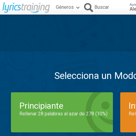
Apr
Géneros
Buscar
Al
Selecciona un Mod
Principiante
I
Rellenar 28 palabras al azar de 278 (10%)
Rel