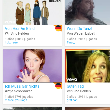
Von Hier An Blind
Wenn Du Tanzt
Wir Sind Helden
Von Wegen Lisbeth
9 años | 8857 jugadas
6 años | 2867 jugadas
holzheuer
Tina__
Ich Muss Gar Nichts
Guten Tag
Antje Schomaker
Wir Sind Helden
1 año | 3798 jugadas
7 años | 2931 jugadas
marcelqzuluaga
grafZahl