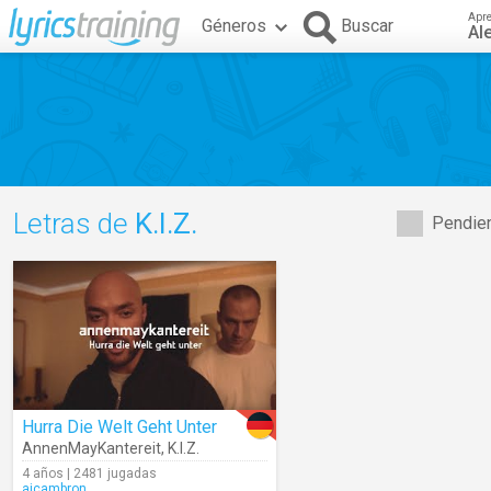
Apr
Géneros
Buscar
Al
Letras de
K.I.Z.
Pendien
Hurra Die Welt Geht Unter
AnnenMayKantereit
,
K.I.Z.
4 años | 2481 jugadas
ajcambron