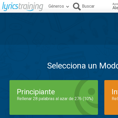
Apr
Géneros
Buscar
Al
Selecciona un Mod
Principiante
I
Rellenar 28 palabras al azar de 276 (10%)
Rel