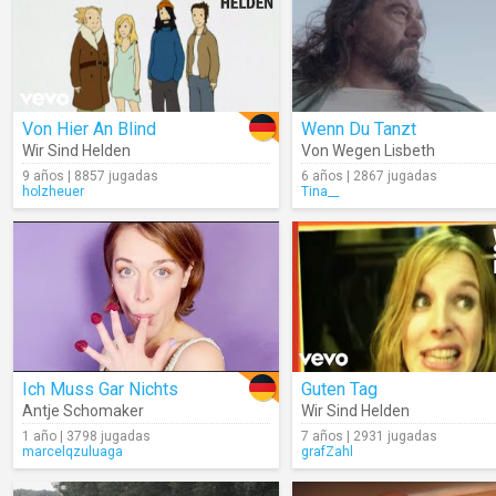
Von Hier An Blind
Wenn Du Tanzt
Wir Sind Helden
Von Wegen Lisbeth
9 años | 8857 jugadas
6 años | 2867 jugadas
holzheuer
Tina__
Ich Muss Gar Nichts
Guten Tag
Antje Schomaker
Wir Sind Helden
1 año | 3798 jugadas
7 años | 2931 jugadas
marcelqzuluaga
grafZahl