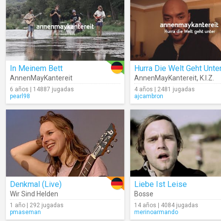
In Meinem Bett
Hurra Die Welt Geht Unte
AnnenMayKantereit
AnnenMayKantereit
,
K.I.Z.
6 años | 14887 jugadas
4 años | 2481 jugadas
pearl98
ajcambron
Denkmal (Live)
Liebe Ist Leise
Wir Sind Helden
Bosse
1 año | 292 jugadas
14 años | 4084 jugadas
pmaseman
merinoarmando