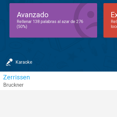
Avanzado
E
Rellenar 138 palabras al azar de 276
Rel
(50%)
loc
Karaoke
Zerrissen
Bruckner