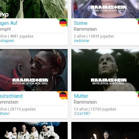
ugen Auf
Sonne
omph!
Rammstein
años | 4881 jugadas
2 años | 13839 jugadas
autrapani
zedronar
eutschland
Mutter
ammstein
Rammstein
años | 28710 jugadas
13 años | 15760 jugadas
eWann
Ziza1987