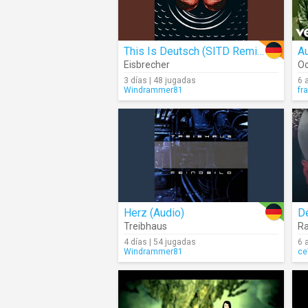
This Is Deutsch (SITD Remix) (Audio)
A
Eisbrecher
O
3 días | 48 jugadas
6 
Windrammer81
fr
Herz (Audio)
D
Treibhaus
R
4 días | 54 jugadas
6 
Windrammer81
c