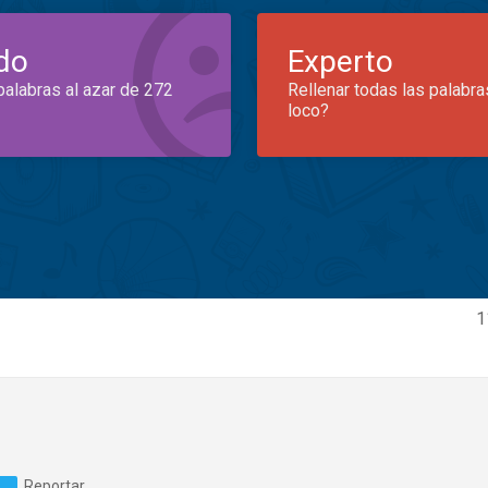
do
Experto
palabras al azar de 272
Rellenar todas las palabra
loco?
1
Reportar