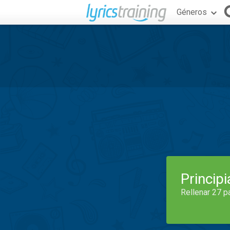
Géneros
Princip
Rellenar 27 p