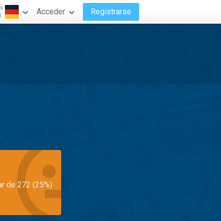
do
Acceder
Registrarse
n
ar de 272 (25%)