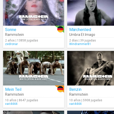
Sonne
Märchenlied
Rammstein
Umbra Et Imago
2 años | 13858 jugadas
2 días | 39 jugadas
zedronar
Windrammer81
Mein Teil
Benzin
Rammstein
Rammstein
10 años | 8647 jugadas
10 años | 5908 jugadas
vari4444
vari4444