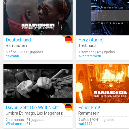
Deutschland
Herz (Audio)
Rammstein
Treibhaus
6 años | 28715 jugadas
1 semana | 62 jugadas
ceWann
Windrammer81
Davon Geht Die Welt Nicht Unter
Feuer Frei!
Umbra Et Imago
,
Lex Megaherz
Rammstein
2 semanas | 31 jugadas
9 años | 9241 jugadas
Windrammer81
vari4444