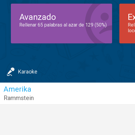
Avanzado
E
Rellenar 65 palabras al azar de 129 (50%)
Rel
loc
Karaoke
Amerika
Rammstein