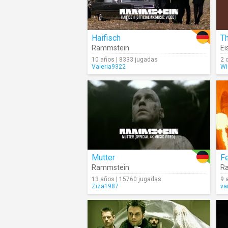
Haifisch
Rammstein
Ei
10 años | 8333 jugadas
2 
Valeria9322
Wi
Mutter
Fe
Rammstein
R
13 años | 15760 jugadas
9 
Ziza1987
va