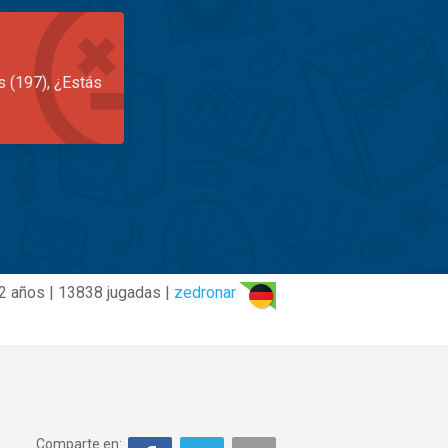
s (197), ¿Estás
2 años | 13838 jugadas |
zedronar
Comparte en: