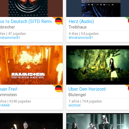
This Is Deutsch (SITD Remix) (Audio)
Herz (Audio)
sbrecher
Treibhaus
días | 47 jugadas
4 días | 54 jugadas
ndrammer81
Windrammer81
uer Frei!
Über Den Horizont
ammstein
Blutengel
años | 9240 jugadas
7 años | 704 jugadas
ri4444
elchrist