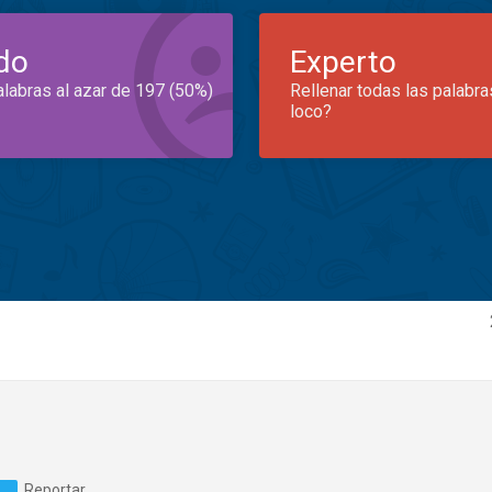
do
Experto
alabras al azar de 197 (50%)
Rellenar todas las palabra
loco?
Reportar