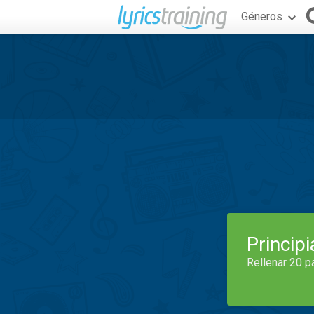
Géneros
Princip
Rellenar 20 p