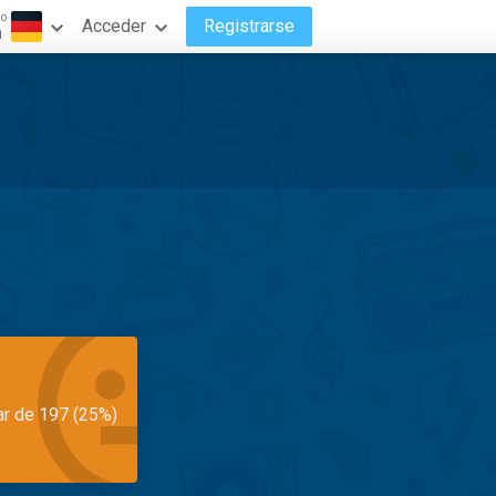
do
Acceder
Registrarse
n
ar de 197 (25%)