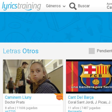
Apr
Géneros
Buscar
Ca
Letras
Otros
Pendient
Caminem Lluny
Cant Del Barça
Doctor Prats
Coral Sant Jordi
,
J. Picas
,
J. Mª Espinàs
8 años | 11606 jugadas
11 años | 7487 jugadas
as7733
Recrearte