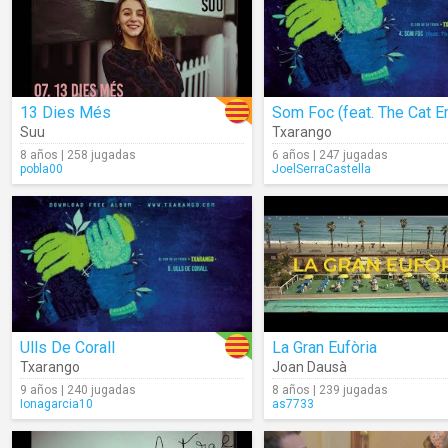
13 Dies Més
Suu
Txarango
8 años | 258 jugadas
6 años | 247 jugadas
pobla00
JoelSerraCastella
Ulls De Corall
La Gran Eufòria
Txarango
Joan Dausà
9 años | 240 jugadas
8 años | 239 jugadas
Ionagarcia10
as7733