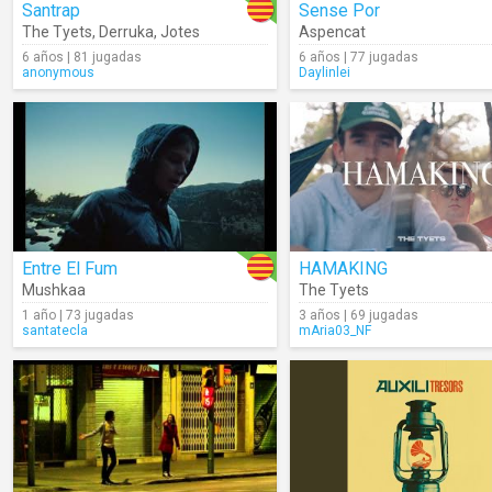
Santrap
Sense Por
The Tyets
,
Derruka
,
Jotes
Aspencat
6 años | 81 jugadas
6 años | 77 jugadas
anonymous
Daylinlei
Entre El Fum
HAMAKING
Mushkaa
The Tyets
1 año | 73 jugadas
3 años | 69 jugadas
santatecla
mAria03_NF