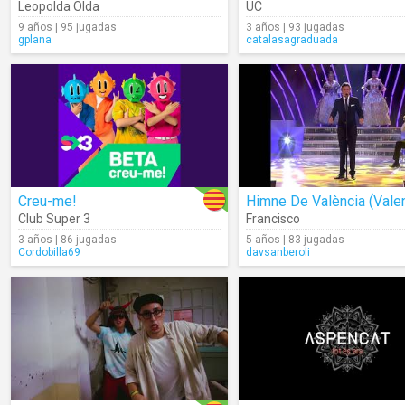
Leopolda Olda
UC
9 años | 95 jugadas
3 años | 93 jugadas
gplana
catalasagraduada
Creu-me!
Club Super 3
Francisco
3 años | 86 jugadas
5 años | 83 jugadas
Cordobilla69
davsanberoli