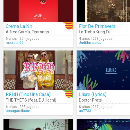
Crema La Nit
Flor De Primavera
Alfred García
,
Txarango
La Troba Kung Fu
6 años | 294 jugadas
4 años | 293 jugadas
rmordoh96
Judithmusica
RRHH (Tinc Una Casa)
Lliure (Lyrics)
THE TYETS (feat. DJ Hochi)
Doctor Prats
6 años | 268 jugadas
8 años | 267 jugadas
annagarciiaam
as7733